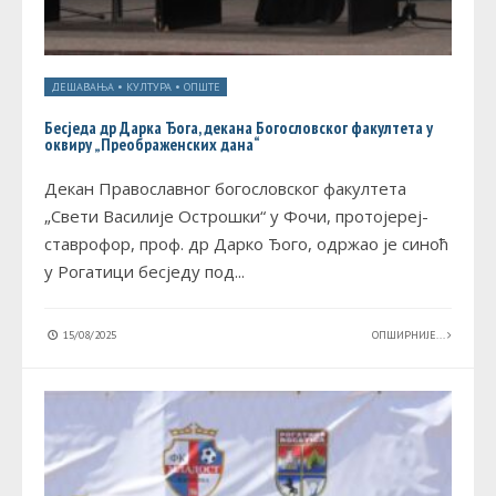
ДЕШАВАЊА
•
КУЛТУРА
•
ОПШТЕ
Бесједа др Дарка Ђога, декана Богословског факултета у
оквиру „Преображенских дана“
Декан Православног богословског факултета
„Свети Василије Острошки“ у Фочи, протојереј-
ставрофор, проф. др Дарко Ђого, одржао је синоћ
у Рогатици бесједу под
...
15/08/2025
ОПШИРНИЈЕ...