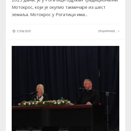
Мотокрос, који је окупио такмичаре из шест
земаља. Мотокрос у Рогатици има
...
17/08/2025
ОПШИРНИЈЕ...