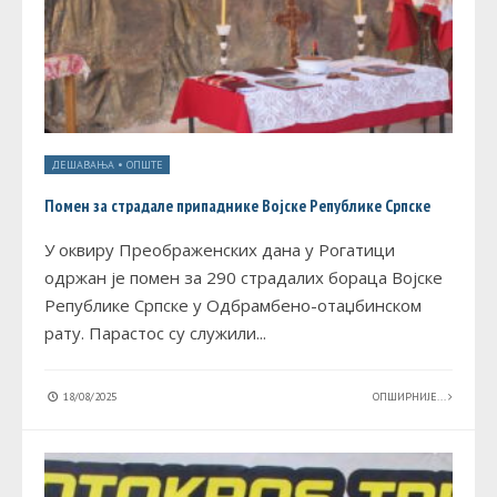
ДЕШАВАЊА
•
ОПШТЕ
Помен за страдале припаднике Војске Републике Српске
У оквиру Преображенских дана у Рогатици
одржан је помен за 290 страдалих бораца Војске
Републике Српске у Одбрамбено-отаџбинском
рату. Парастос су служили
...
18/08/2025
ОПШИРНИЈЕ...