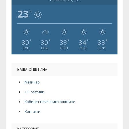
23
°
30
30
33
34
33
°
°
°
°
°
СУБ
НЕД
ПОН
УТО
СРИ
ВАША ОПШТИНА
Матичар
О Рогатици
Кабинет начелника општине
Контакти
КАТЕГОРИЈЕ