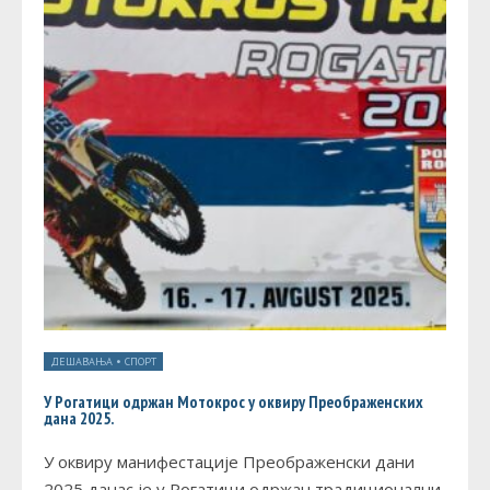
ДЕШАВАЊА
•
СПОРТ
У Рогатици одржан Мотокрос у оквиру Преображенских
дана 2025.
У оквиру манифестације Преображенски дани
2025 данас је у Рогатици одржан традиционални