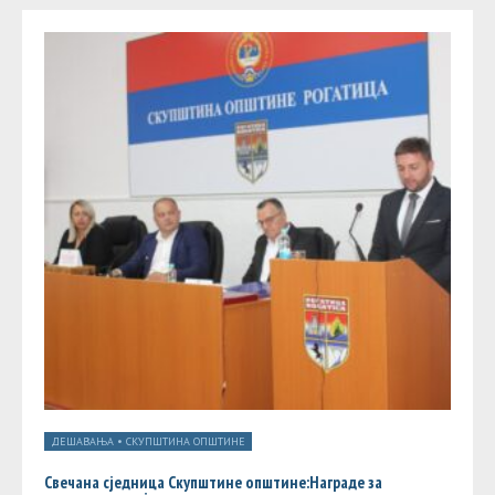
ДЕШАВАЊА
•
СКУПШТИНА ОПШТИНЕ
Свечана сједница Скупштине општине:Награде за