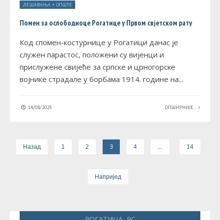
ДЕШАВАЊА
•
ОПШТЕ
Помен за ослободиоце Рогатице у Првом свјетском рату
Код спомен-костурнице у Рогатици данас је
служен парастос, положени су вијенци и
прислужене свијеће за српске и црногорске
војнике страдале у борбама 1914. године на
...
14/08/2025
ОПШИРНИЈЕ...
3
…
Назад
1
2
4
14
Напријед
РОГАТИЦА, РС