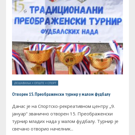
ДЕШАВАЊА
•
ОПШТЕ
•
СПОРТ
Отворен 15. Преображенски турнир у малом фудбалу
Данас је на Спортско-рекреативном центру „9.
јануар“ званично отворен 15. Преображенски
турнир младих нада у малом фудбалу. Турнир је
свечано отворио начелник
...