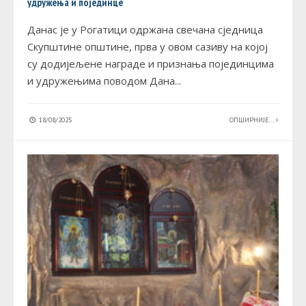
удружења и појединце
Данас је у Рогатици одржана свечана сједница
Скупштине општине, прва у овом сазиву на којој
су додијељене награде и признања појединцима
и удружењима поводом Дана
...
18/08/2025
ОПШИРНИЈЕ...