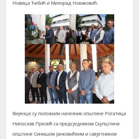
Новица Ћебић и Милорад Новаковић.
Вијенце су положили начелник општине Рогатица
Нинослав Прелић са предсједником Скупштине
општине Синишом Јанковићеим и савјетником