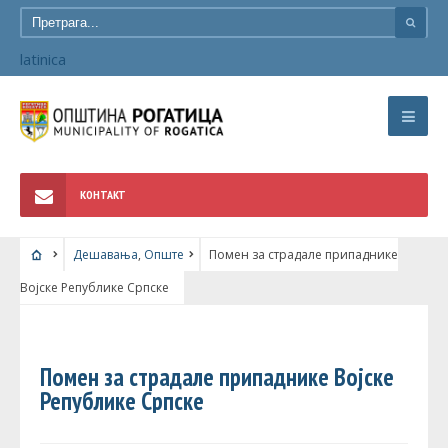
latinica
КОНТАКТ
Дешавања
,
Опште
Помен за страдале припаднике
Војске Републике Српске
ДЕШАВАЊА
•
ОПШТЕ
Помен за страдале припаднике Војске
Републике Српске