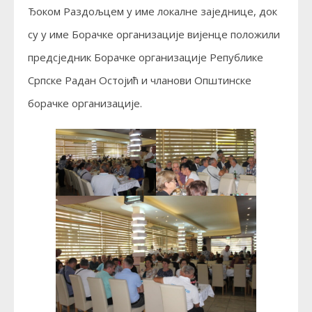
Ђоком Раздољцем у име локалне заједнице, док
су у име Борачке организације вијенце положили
предсједник Борачке организације Републике
Српске Радан Остојић и чланови Општинске
борачке организације.