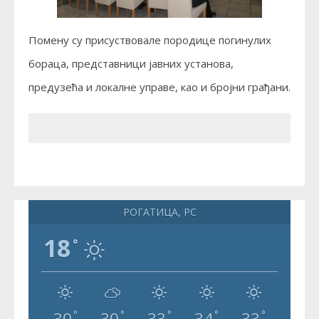
Помену су присуствовале породице погинулих
бораца, представници јавних установа,
предузећа и локалне управе, као и бројни грађани.
РОГАТИЦА, РС
18
°
30
30
33
34
33
°
°
°
°
°