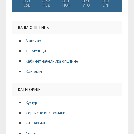
СУБ
НЕД
ПОН
УТО
СРИ
ВАША ОПШТИНА
Матичар
О Рогатици
Кабинет начелника општине
Контакти
КАТЕГОРИЈЕ
Култура
Сервисне информације
Дешавања
Спорт