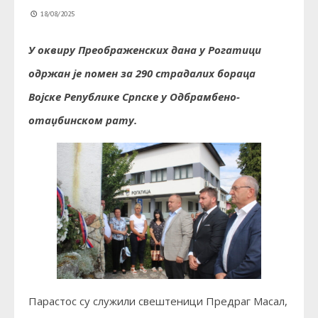
18/08/2025
У оквиру Преображенских дана у Рогатици
одржан је помен за 290 страдалих бораца
Војске Републике Српске у Одбрамбено-
отаџбинском рату.
Парастос су служили свештеници Предраг Масал,