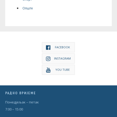
Опште
FACEBOOK
INSTAGRAM
YOU TUBE
РАДНО ВРИЈЕМЕ
Понедjељак – петак
7:00 – 15:00