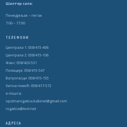
Шал
т
ер сала:
Понедjељак – петак
7:00 – 17:00
ТЕЛЕФОНИ
Централа 1: 058/415-406
Централа 2: 058/415-106
Факс: 058/420-531
Полиција: 058/415-547
Ватрогасци: 058/415-155
Хитна помоћ: 058/417-572
е-пошта:
opstinarogatica.kabinet@gmail.com
rogatica@teol.net
АДРЕСА