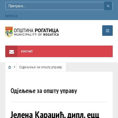
latinica
КОНТАКТ
Одјељење за општу управу
Одјељење за општу управу
Јелена Караџић, дипл. ецц