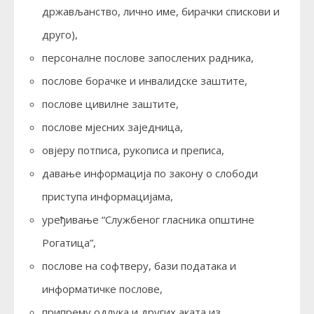
држављанство, лично име, бирачки спискови и
друго),
персоналне послове запослених радника,
послове борачке и инвалидске заштите,
послове цивилне заштите,
послове мјесних заједница,
овјеру потписа, рукописа и преписа,
давање информација по закону о слободи
приступа информацијама,
уређивање “Службеног гласника општине
Рогатица”,
послове на софтверу, бази података и
информатичке послове,
припрему одлука и других аката из