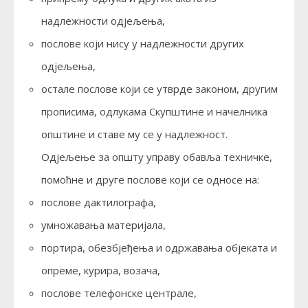
надлежности одјељења,
послове који нису у надлежности других
одјељења,
остале послове који се утврде законом, другим
прописима, одлукама Скупштине и начелника
општине и ставе му се у надлежност.
Одјељење за општу управу обавља техничке,
помоћне и друге послове који се односе на:
послове дактилографа,
умножавања материјала,
портира, обезбјеђења и одржавања објеката и
опреме, курира, возача,
послове телефонске централе,