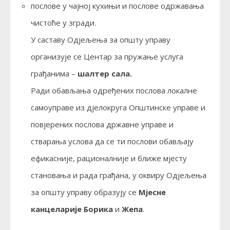
послове у чајној кухињи и послове одржавања
чистоће у згради.
У саставу Одјељења за општу управу
организује се Центар за пружање услуга
грађанима –
шалтер сала.
Ради обављања одређених послова локалне
самоуправе из дјелокруга Општинске управе и
повјерених послова државне управе и
стварања услова да се ти послови обављају
ефикасније, рационалније и ближе мјесту
становања и рада грађана, у оквиру Одјељења
за општу управу образују се
Мјесне
канцеларије Борика
и
Жепа
.