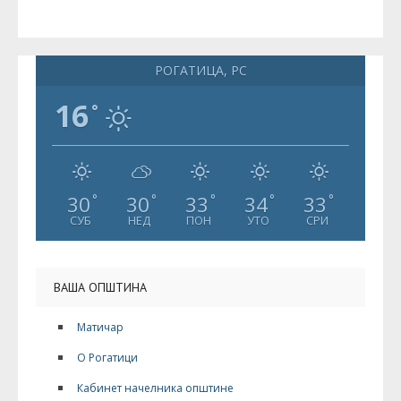
РОГАТИЦА, РС
16
°
30
30
33
34
33
°
°
°
°
°
СУБ
НЕД
ПОН
УТО
СРИ
ВАША ОПШТИНА
Матичар
О Рогатици
Кабинет начелника општине