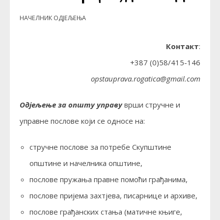
НАЧЕЛНИК ОДЈЕЉЕЊА
Контакт
:
+387 (0)58/415-146
opstauprava.rogatica@gmail.com
Одјељење за општу управу
врши стручне и
управне послове који се односе на:
стручне послове за потребе Скупштине
општине и начелника општине,
послове пружања правне помоћи грађанима,
послове пријема захтјева, писарнице и архиве,
послове грађанских стања (матичне књиге,