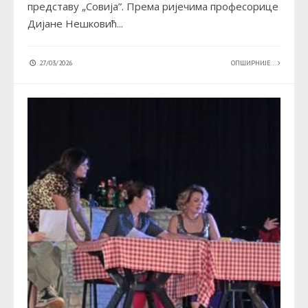
представу „Совија”. Према ријечима професорице
Дијане Нешковић
...
27/03/2026
ОПШИРНИЈЕ...