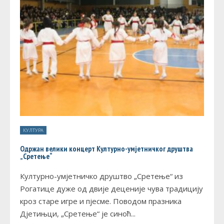
КУЛТУРА
Одржан велики концерт Културно-умјетничког друштва
„Сретење“
Културно-умјетничко друштво „Сретење“ из
Рогатице дуже од двије деценије чува традицију
кроз старе игре и пјесме. Поводом празника
Дјетињци, „Сретење“ је синоћ
...