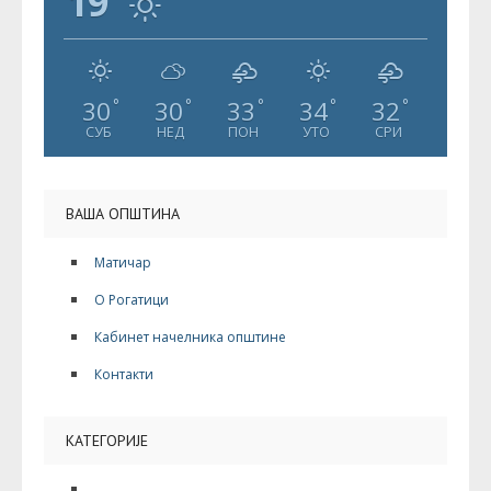
19
30
30
33
34
32
°
°
°
°
°
СУБ
НЕД
ПОН
УТО
СРИ
ВАША ОПШТИНА
Матичар
О Рогатици
Кабинет начелника општине
Контакти
КАТЕГОРИЈЕ
Култура