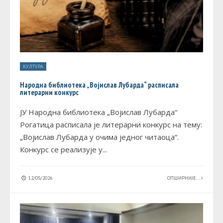
КУЛТУРА
Народна библиотека „Војислав Лубарда“ расписала
литерарни конкурс
ЈУ Народна библиотека „Војислав Лубарда“
Рогатица расписала је литерарни конкурс на тему:
„Војислав Лубарда у очима једног читаоца“.
Конкурс се реализује у
...
12/05/2026
ОПШИРНИЈЕ...