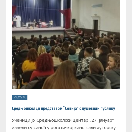
КУЛТУРА
Средњошколци представом “Совија” одушевили публику
Ученици ЈУ Средњошколски центар „27. јануар“
извели су синоћ у рогатичкој кино-сали ауторску