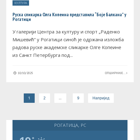
КУЛТУРА
Руска сликарка Олга Копеина представила “Боје Балкана” у
Рогатици
У галерији Центра за културу и спорт „Раденко
Мишевић“ у Рогатици синоћ је одржана изложба
радова руске академске сликарке Олге Копеине
из Санкт Петербурга под
...
10/10/2025
ОПШИРНИЈЕ...
1
…
2
9
Напријед
РОГАТИЦА, РС
°