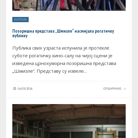
КУЛТУРА
Позоришна представа „Шмизле“ насмијала рогатичку
публику
Публика свих узраста испунила је протекле
суботе рогатичку кино-салу на чијој сцени је
изведена црнохуморна позоришна представа
„Шмизле“. Представу су извеле
...
16/03/2026
ОПШИРНИЈЕ...