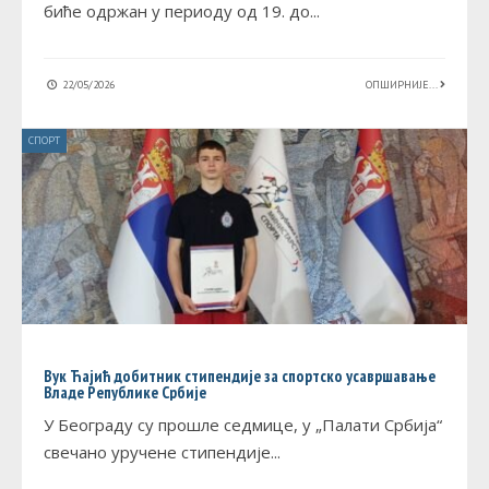
биће одржан у периоду од 19. до
...
22/05/2026
ОПШИРНИЈЕ...
СПОРТ
Вук Ћајић добитник стипендије за спортско усавршавање
Владе Републике Србије
У Београду су прошле седмице, у „Палати Србија“
свечано уручене стипендије
...