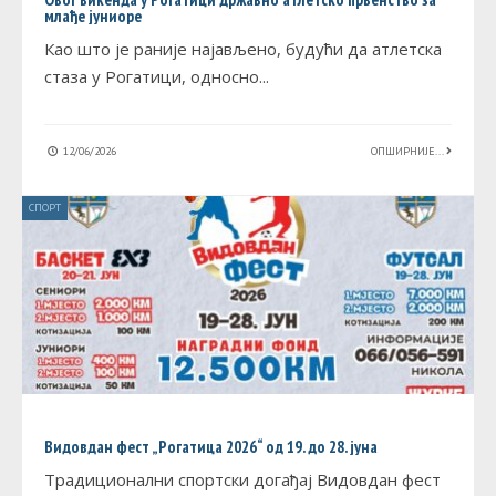
млађе јуниоре
Као што је раније најављено, будући да атлетска
стаза у Рогатици, односно
...
12/06/2026
ОПШИРНИЈЕ...
СПОРТ
Видовдан фест „Рогатица 2026“ од 19. до 28. јуна
Традиционални спортски догађај Видовдан фест