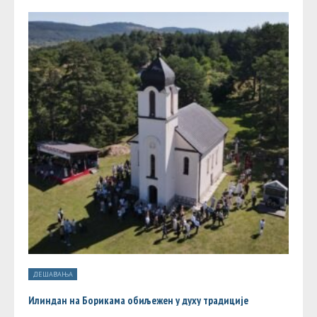
ДЕШАВАЊА
Илиндан на Борикама обиљежен у духу традиције