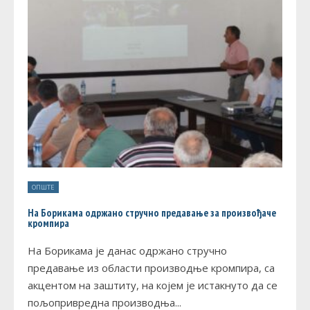
ОПШТЕ
На Борикама одржано стручно предавање за произвођаче
кромпира
На Борикама је данас одржано стручно
предавање из области производње кромпира, са
акцентом на заштиту, на којем је истакнуто да се
пољопривредна производња
...