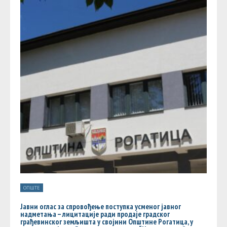
ОПШТЕ
Јавни оглас за спровођење поступка усменог јавног
надметања – лицитације ради продаје градског
грађевинског земљишта у својини Општине Рогатица, у