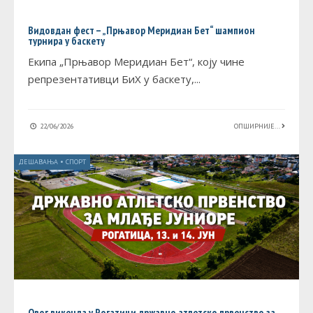
Видовдан фест – „Прњавор Меридиан Бет“ шампион
турнира у баскету
Екипа „Прњавор Меридиан Бет“, коју чине
репрезентативци БиХ у баскету,
...
22/06/2026
ОПШИРНИЈЕ...
ДЕШАВАЊА
•
СПОРТ
Овог викенда у Рогатици државно атлетско првенство за