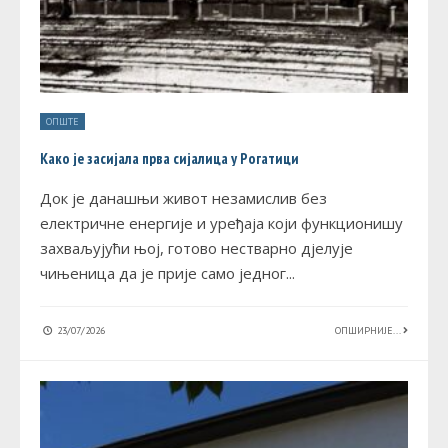
ОПШТЕ
Како је засијала прва сијалица у Рогатици
Док је данашњи живот незамислив без
електричне енергије и уређаја који функционишу
захваљујући њој, готово нестварно дјелује
чињеница да је прије само једног
...
23/07/2026
ОПШИРНИЈЕ...