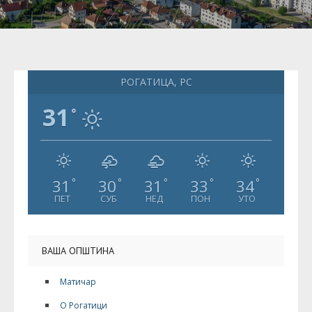
РОГАТИЦА, РС
31
°
31
30
31
33
34
°
°
°
°
°
ПЕТ
СУБ
НЕД
ПОН
УТО
ВАША ОПШТИНА
Матичар
О Рогатици