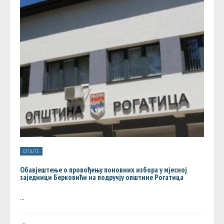
ОПШТЕ
Обавјештење о провођењу поновних избора у мјесној
заједници Берковићи на подручју општине Рогатица
...