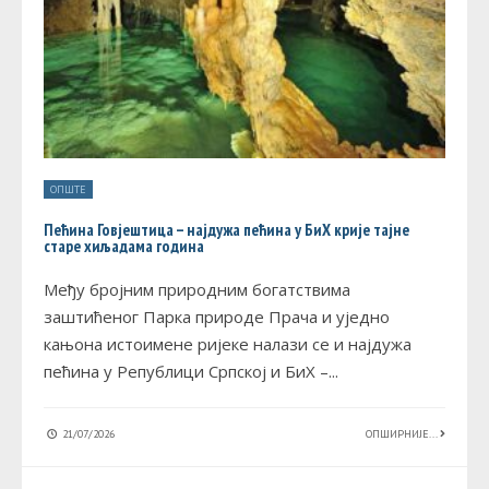
ОПШТЕ
Пећина Говјештица – најдужа пећина у БиХ крије тајне
старе хиљадама година
Међу бројним природним богатствима
заштићеног Парка природе Прача и уједно
кањона истоимене ријеке налази се и најдужа
пећина у Републици Српској и БиХ –
...
21/07/2026
ОПШИРНИЈЕ...