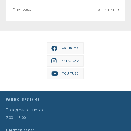
19/05/2026
ОПШИРНИЈЕ...
FACEBOOK
INSTAGRAM
YOU TUBE
РАДНО ВРИЈЕМЕ
Понедjељак – петак
7:00 – 15:00
Шал
т
ер сала: