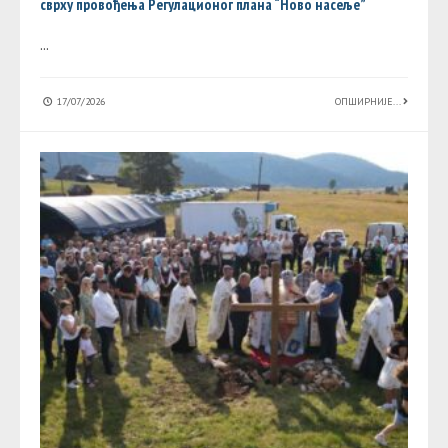
сврху провођења Регулационог плана “Ново насеље”
...
17/07/2026
ОПШИРНИЈЕ...