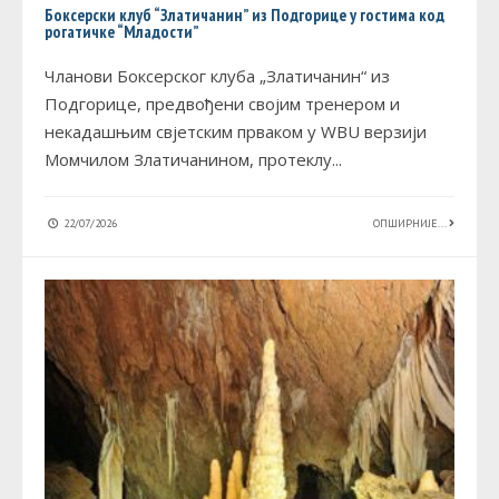
Боксерски клуб “Златичанин” из Подгорице у гостима код
рогатичке “Младости”
Чланови Боксерског клуба „Златичанин“ из
Подгорице, предвођени својим тренером и
некадашњим свјетским прваком у WBU верзији
Момчилом Златичанином, протеклу
...
22/07/2026
ОПШИРНИЈЕ...