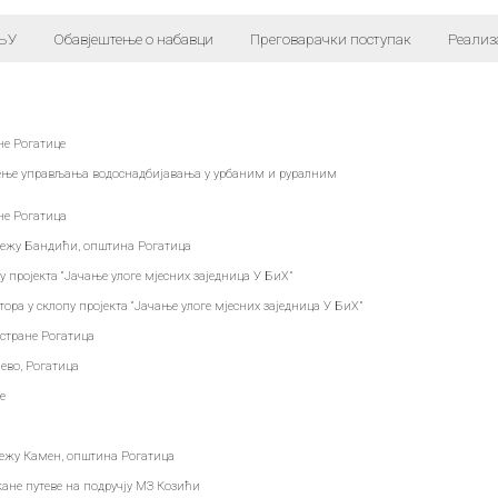
ЊУ
Обавјештење о набавци
Преговарачки поступак
Реализ
не Рогатице
еђење управљања водоснадбијавања у урбаним и руралним
не Рогатица
режу Бандићи, општина Рогатица
у пројекта “Јачање улоге мјесних заједница У БиХ”
а у склопу пројекта “Јачање улоге мјесних заједница У БиХ”
стране Рогатица
ево, Рогатица
е
режу Камен, општина Рогатица
ане путеве на подручју МЗ Козићи