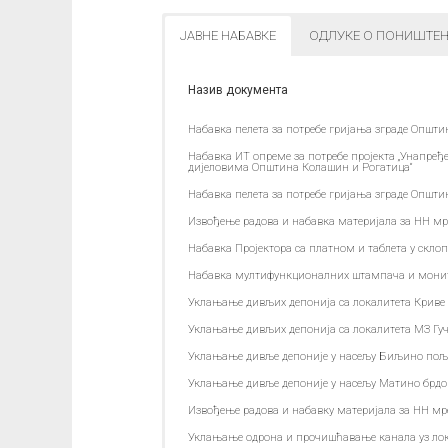
ЈАВНЕ НАБАВКЕ
ОДЛУКЕ О ПОНИШТЕ
Назив документа
Набавка пелета за потребе гријања зграде Општи
Набавка ИТ опреме за потребе пројекта „Унапр
дијеловима Општина Колашин и Рогатица“
Набавка пелета за потребе гријања зграде Општи
Извођење радова и набавка материјала за НН м
Набавка Пројектора са платном и таблета у склоп
Набавка мултифункционалних штампача и монитор
Уклањање дивљих депонија са локалитета Криве 
Уклањање дивљих депонија са локалитета МЗ Гуч
Уклањање дивље депоније у насељу Биљино пољ
Уклањање дивље депоније у насељу Матино брдо
Извођење радова и набавку материјала за НН м
Уклањање одрона и прочишћавање канала уз лок