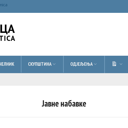
inica
ДОК
ЧЕЛНИК
СКУПШТИНА
ОДЈЕЉЕЊА
Jaвне набавке