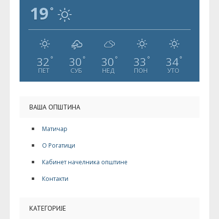
19
°
32
30
30
33
34
°
°
°
°
°
ПЕТ
СУБ
НЕД
ПОН
УТО
ВАША ОПШТИНА
Матичар
О Рогатици
Кабинет начелника општине
Контакти
КАТЕГОРИЈЕ