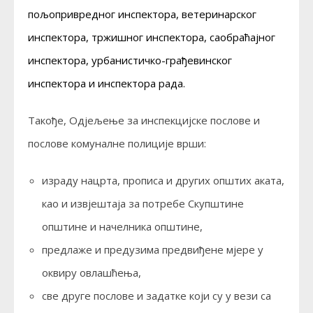
пољопривредног инспектора, ветеринарског
инспектора, тржишног инспектора, саобраћајног
инспектора, урбанистичко-грађевинског
инспектора и инспектора рада.
Такође, Одјељење за инспекцијске послове и
послове комуналне полиције врши:
израду нацрта, прописа и других општих аката,
као и извјештаја за потребе Скупштине
општине и начелника општине,
предлаже и предузима предвиђене мјере у
оквиру овлашћења,
све друге послове и задатке који су у вези са