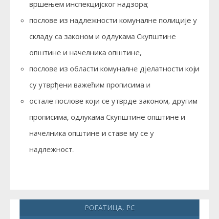
вршењем инспекцијског надзора;
послове из надлежности комуналне полиције у
складу са законом и одлукама Скупштине
општине и начелника општине,
послове из области комуналне дјелатности који
су утврђени важећим прописима и
остале послове који се утврде законом, другим
прописима, одлукама Скупштине општине и
начелника општине и ставе му се у
надлежност.
РОГАТИЦА, РС