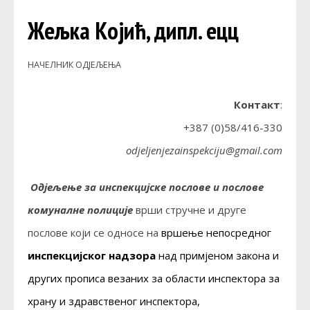
Жељка Којић, дипл. ецц
НАЧЕЛНИК ОДЈЕЉЕЊА
Контакт
:
+387 (0)58/416-330
odjeljenjezainspekciju@gmail.com
Одјељење за инспекцијске послове и послове
комуналне полиције
врши стручне и друге
послове који се односе на
вршење непосредног
инспекцијског надзора
над примјеном закона и
других прописа везаних за области инспектора за
храну и здравственог инспектора,