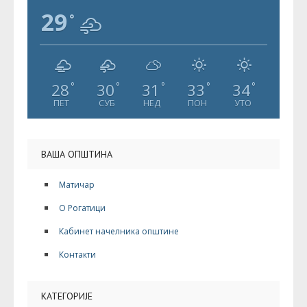
29
°
28
30
31
33
34
°
°
°
°
°
ПЕТ
СУБ
НЕД
ПОН
УТО
ВАША ОПШТИНА
Матичар
О Рогатици
Кабинет начелника општине
Контакти
КАТЕГОРИЈЕ