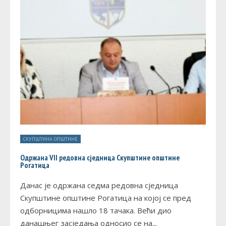
СКУПШТИНА ОПШТИНЕ
Одржана VII редовна сједница Скупштине општине
Рогатица
Данас је одржана седма редовна сједница
Скупштине општине Рогатица на којој се пред
одборницима нашло 18 тачака. Већи дио
данашњег засједања односио се на
...