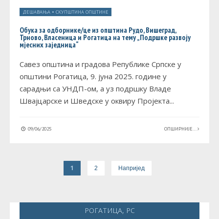
ДЕШАВАЊА
•
СКУПШТИНА ОПШТИНЕ
Обука за одборнике/це из општина Рудо, Вишеград,
Трново, Власеница и Рогатица на тему „Подршке развоју
мјесних заједница“
Савез општина и градова Републике Српске у
општини Рогатица, 9. јуна 2025. године у
сарадњи са УНДП-ом, а уз подршку Владе
Швајцарске и Шведске у оквиру Пројекта
...
09/06/2025
ОПШИРНИЈЕ...
1
2
Напријед
РОГАТИЦА, РС