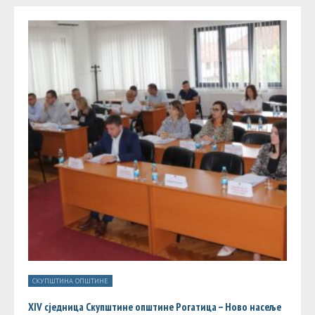
СКУПШТИНА ОПШТИНЕ
XIV сједница Скупштине општине Рогатица – Ново насеље