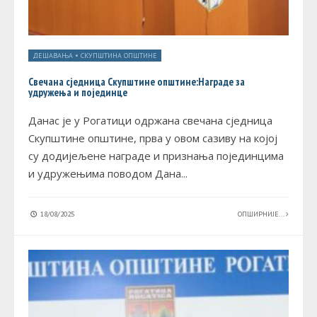
ДЕШАВАЊА
•
СКУПШТИНА ОПШТИНЕ
Свечана сједница Скупштине општине:Награде за
удружења и појединце
Данас је у Рогатици одржана свечана сједница
Скупштине општине, прва у овом сазиву на којој
су додијељене награде и признања појединцима
и удружењима поводом Дана
...
18/08/2025
ОПШИРНИЈЕ...