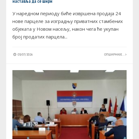
наставља да се шири
У наредном периоду биће извршена продаја 24
нове парцеле за изградњу приватних стамбених
објеката у Новом насељу, након чега ће укупан
број продатих парцела
...
03/07/2026
ОПШИРНИЈЕ...