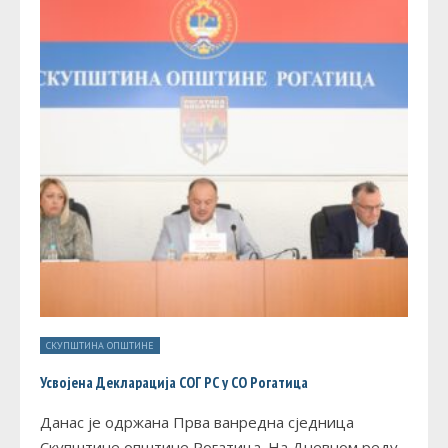
СКУПШТИНА ОПШТИНЕ
Усвојена Декларација СОГ РС у СО Рогатица
Данас је одржана Прва ванредна сједница
Скупштине општине Рогатица. На Дневном реду