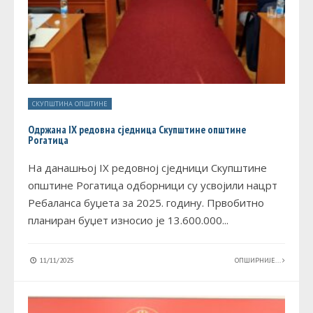
СКУПШТИНА ОПШТИНЕ
Oдржана IX редовна сједница Скупштине општине
Рогатица
На данашњој IX редовној сједници Скупштине
општине Рогатица одборници су усвојили нацрт
Ребаланса буџета за 2025. годину. Првобитно
планиран буџет износио је 13.600.000
...
11/11/2025
ОПШИРНИЈЕ...