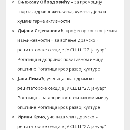
Сњежану Обрадовићу
– за промоцију
спорта, здравог живљења, хумана дјела и
хуманитарне активности
Дијани Стјепановић
, професор српског језика
и књижевности – за вођење драмско –
рецитаторске секције ЈУ СШЦ “27. јануар”
Рогатица и допринос позитивном имиџу
општине Рогатица кроз развој културе
Јани Лимић
, ученица члан драмско –
рецитаторске секције ЈУ СШЦ “27. јануар”
Рогатица – за допринос позитивном имиџу
општине Рогатица кроз развој културе
Ирини Крчо
, ученица члан драмско –
рецитаторске секције ЈУ СШЦ “27. јануар”