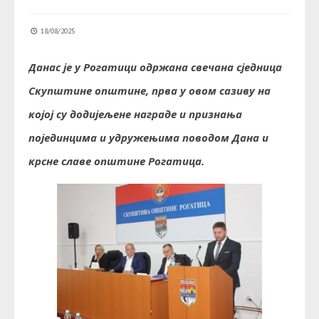
18/08/2025
Данас је у Рогатици одржана свечана сједница
Скупштине општине, прва у овом сазиву на
којој су додијељене награде и признања
појединцима и удружењима поводом Дана и
крсне славе општине Рогатица.