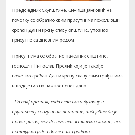
Предсједник Скупштине, Синиша Јанковић на
почетку се обратио свим присутнима пожеливши
срећан Дан и крсну славу општине, упознао
присутне са дневним редом.
Присутнима се обратио начелник општине,
господин Нинослав Прелић који је такође,
пожелио срећан Дан и крсну славу свим грађанима
и подсјетио на важност овог дана.
–
На овај празник, када славимо и духовну и
друштвену снагу наше општине, подсјећам да је
прави развој могућ само ако останемо сложни, ако
поштујемо једни друге и ако радимо