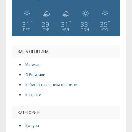
31
29
31
33
35
°
°
°
°
°
ПЕТ
СУБ
НЕД
ПОН
УТО
ВАША ОПШТИНА
Матичар
О Рогатици
Кабинет начелника општине
Контакти
КАТЕГОРИЈЕ
Култура