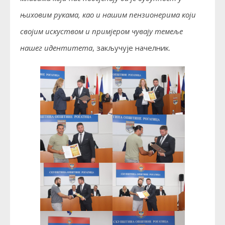
њиховим рукама, као и нашим пензионерима који
својим искуством и примјером чувају темеље
нашег идентитета
, закључује начелник.