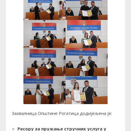
Захвалница Општине Рогатица додијељена је:
Ресору за пружање стручних услуга у