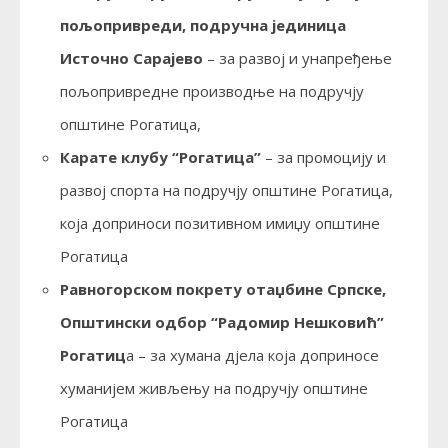
пољопривреди, подручна јединица
Источно Сарајево
– за развој и унапређење
пољопривредне производње на подручју
општине Рогатица,
Карате клубу “Рогатица”
– за промоцију и
развој спорта на подручју општине Рогатица,
која доприноси позитивном имиџу општине
Рогатица
Равногорском покрету отаџбине Српске,
Општински одбор “Радомир Нешковић”
Рогатиц
а – за хумана дјела која доприносе
хуманијем живљењу на подручју општине
Рогатица