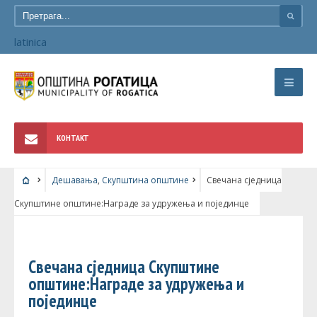
latinica
КОНТАКТ
Дешавања
,
Скупштина општине
Свечана сједница
Скупштине општине:Награде за удружења и појединце
ДЕШАВАЊА
•
СКУПШТИНА ОПШТИНЕ
Свечана сједница Скупштине
општине:Награде за удружења и
појединце