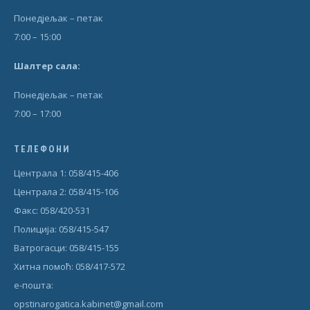
Понедjељак – петак
7:00 – 15:00
Шал
т
ер сала:
Понедjељак – петак
7:00 – 17:00
ТЕЛЕФОНИ
Централа 1: 058/415-406
Централа 2: 058/415-106
Факс: 058/420-531
Полиција: 058/415-547
Ватрогасци: 058/415-155
Хитна помоћ: 058/417-572
е-пошта:
opstinarogatica.kabinet@gmail.com