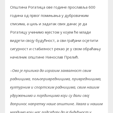
Општина Рогатица ове године прославља 600
година од првог помињања у дубровачким
списима, а циљ и задатак свих данас је да
Рогатицу учинимо мјестом у којем ће млади
видјети своју будућност, а сви грађани осјетити
сигурност и стабилност рекао је у свом обраћању
начелник општине Нинослав Прелић.
–
Ово је прилика да изразим захвалност свим
радницима, пољопривредницима, привредницима,
културним и спортским радницима, свим нашим
удружењима и појединцима који су дали свој
допринос напретку наше општине. Хвала и нашим
младима који нас подсјећају да је будућност у