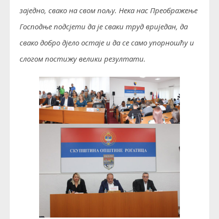
заједно, свако на свом пољу. Нека нас Преображење
Господње подсјети да је сваки труд вриједан, да
свако добро дјело остаје и да се само упорношћу и
слогом постижу велики резултати.