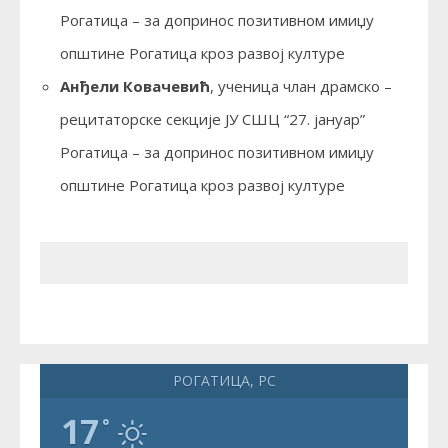
Рогатица – за допринос позитивном имиџу
општине Рогатица кроз развој културе
Анђели Ковачевић
, ученица члан драмско –
рецитаторске секције ЈУ СШЦ “27. јануар”
Рогатица – за допринос позитивном имиџу
општине Рогатица кроз развој културе
РОГАТИЦА, РС
17
°