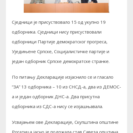
Сједници је присуствовало 15 од укупно 19
одборника. Сједници нису присуствовали
одборници Партије демократског прогреса,
Уједињене Српске, Социјалистичке партије и
један одборник Српске демократске странке.
По питању Декларације изјаснило се и гласало
“ЗА” 13 одборника – 10 из СНСД-а, два из ДЕМОС-
а и један одборник ДНС-а. Два присутна
одборника из СДС-а нису се изјашњавала.
Усвајањем ове Декларације, Скупштина општине
Рогатица јасно је подржала став Савеза општина