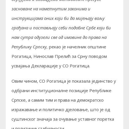
засноване на наметнутим законима и
инструкцијама оних који би да мијењају вољу
грађана и постављају себи подобне Србе који би
нам сутра одузели све од имовине до права на
Републику Српску,
рекао је начелник општине
Рогатица, Нинослав Прелић за Срну поводом
усвајања Декларације у СО Рогатица.
Овим чином, СО Рогатица је показала јединство у
одбрани институционалне позиције Републике
Српске, а самим тим и права на демократско
изражавање и политичко дјеловање, што је од
суштинског значаја за очување уставног поретка
и политичке стабилности.