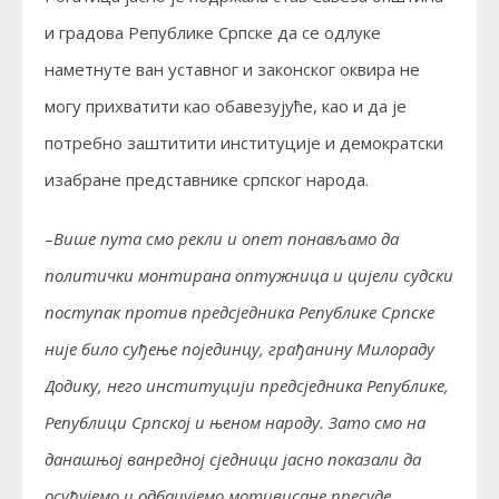
и градова Републике Српске да се одлуке
наметнуте ван уставног и законског оквира не
могу прихватити као обавезујуће, као и да је
потребно заштитити институције и демократски
изабране представнике српског народа.
–
Више пута смо рекли и опет понављамо да
политички монтирана оптужница и цијели судски
поступак против предсједника Републике Српске
није било суђење појединцу, грађанину Милораду
Додику, него институцији предсједника Републике,
Републици Српској и њеном народу. Зато смо на
данашњој ванредној сједници јасно показали да
осуђујемо и одбацујемо мотивисане пресуде