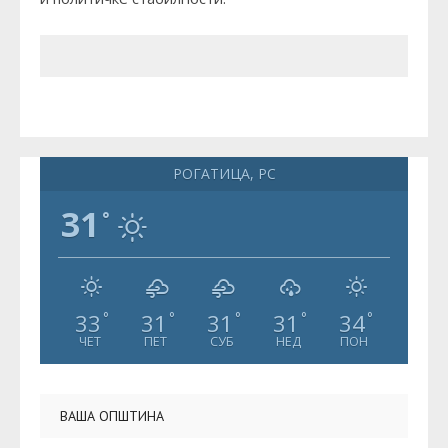
РОГАТИЦА, РС
31
°
33
31
31
31
34
°
°
°
°
°
ЧЕТ
ПЕТ
СУБ
НЕД
ПОН
ВАША ОПШТИНА