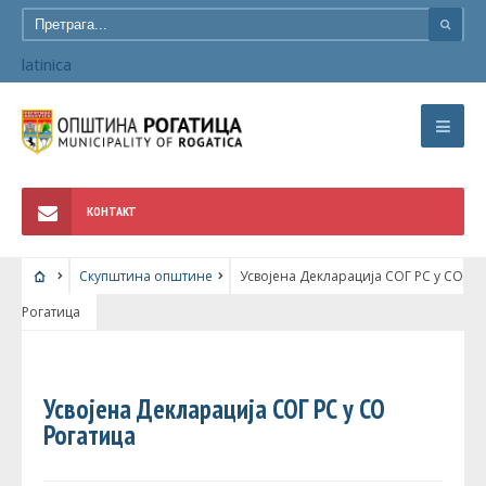
latinica
КОНТАКТ
Скупштина општине
Усвојена Декларација СОГ РС у СО
Рогатица
СКУПШТИНА ОПШТИНЕ
Усвојена Декларација СОГ РС у СО
Рогатица