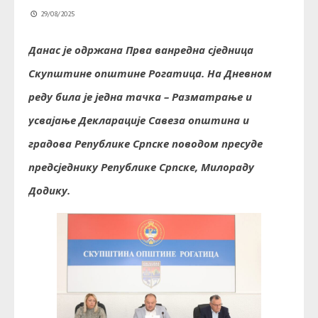
29/08/2025
Данас је одржана Прва ванредна сједница
Скупштине општине Рогатица. На Дневном
реду била је једна тачка – Разматрање и
усвајање Декларације Савеза општина и
градова Републике Српске поводом пресуде
предсједнику Републике Српске, Милораду
Додику.