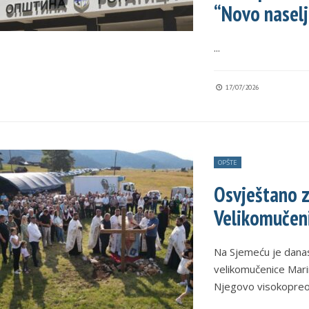
“Novo naselj
...
17/07/2026
OPŠTE
Osvještano z
Velikomučen
Na Sjemeću je danas
velikomučenice Mari
Njegovo visokopre