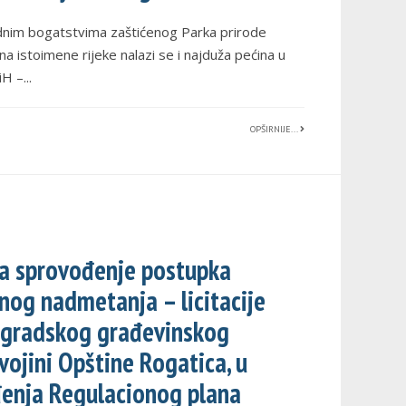
dnim bogatstvima zaštićenog Parka prirode
na istoimene rijeke nalazi se i najduža pećina u
iH –
...
OPŠIRNIJE...
za sprovođenje postupka
og nadmetanja – licitacije
 gradskog građevinskog
vojini Opštine Rogatica, u
đenja Regulacionog plana