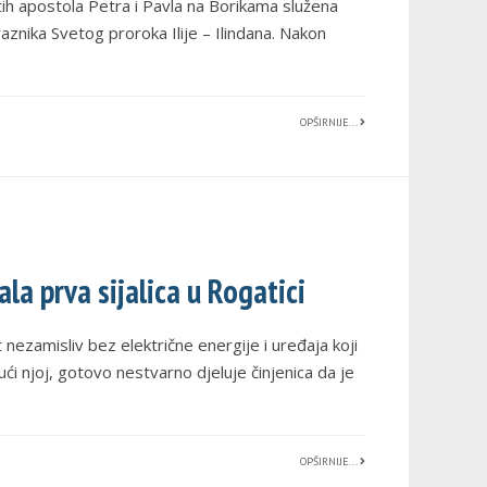
etih apostola Petra i Pavla na Borikama služena
aznika Svetog proroka Ilije – Ilindana. Nakon
.
OPŠIRNIJE...
ala prva sijalica u Rogatici
t nezamisliv bez električne energije i uređaja koji
ući njoj, gotovo nestvarno djeluje činjenica da je
OPŠIRNIJE...