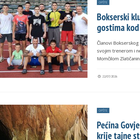
OPŠTE
Bokserski klu
gostima kod 
Članovi Bokserskog 
svojim trenerom i n
Momčilom Zlatičanin
22/07/2026
OPŠTE
Pećina Govje
krije tajne 