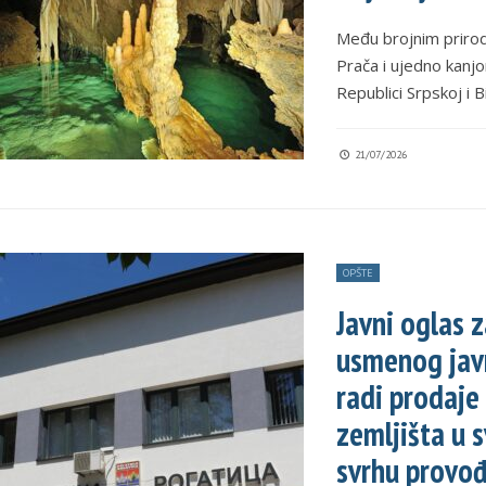
Među brojnim priro
Prača i ujedno kanjo
Republici Srpskoj i B
21/07/2026
OPŠTE
Javni oglas 
usmenog javn
radi prodaje
zemljišta u s
svrhu provo