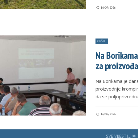
16/07/2026
OPŠTE
Na Borikama
za proizvođ
Na Borikama je dana
proizvodnje krompir
da se poljoprivredn
16/07/2026
SVE VIJESTI...