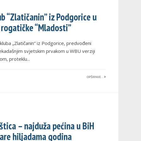
b “Zlatičanin” iz Podgorice u
rogatičke “Mladosti”
kluba „Zlatičanin“ iz Podgorice, predvođeni
ekadašnjim svjetskim prvakom u WBU verziji
om, proteklu
...
OPŠIRNIJE...
štica – najduža pećina u BiH
stare hiljadama godina