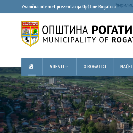
ћирили
Zvanična internet prezentacija Opštine Rogatica
NASLOVNA
VIJESTI
O ROGATICI
NAČEL