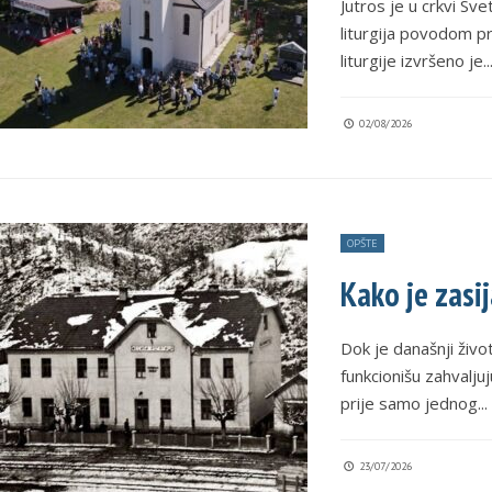
Jutros je u crkvi Sv
liturgija povodom pr
liturgije izvršeno je
..
02/08/2026
OPŠTE
Kako je zasij
Dok je današnji živo
funkcionišu zahvaljuj
prije samo jednog
...
23/07/2026