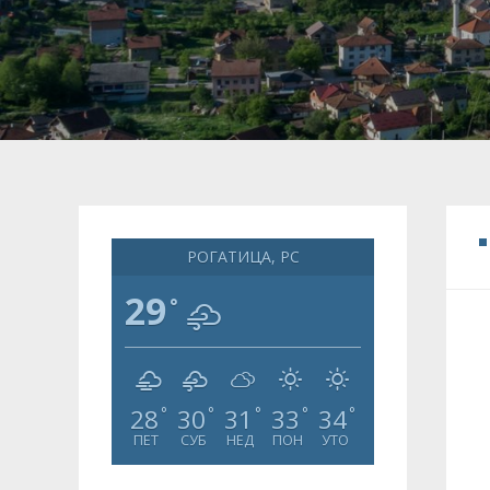
РОГАТИЦА, РС
29
°
28
30
31
33
34
°
°
°
°
°
ПЕТ
СУБ
НЕД
ПОН
УТО