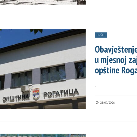
OPŠTE
Obavještenje
u mjesnoj za
opštine Roga
...
23/07/2026