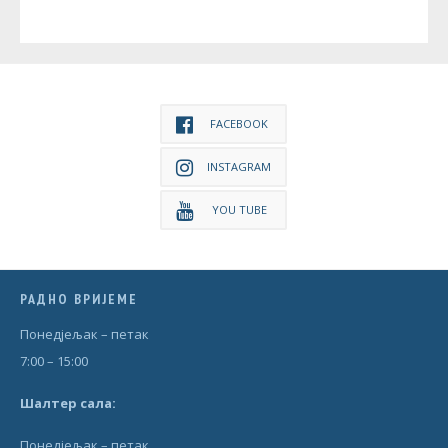
FACEBOOK
INSTAGRAM
YOU TUBE
РАДНО ВРИЈЕМЕ
Понедjељак – петак
7:00 – 15:00
Шал
т
ер сала:
Понедjељак – петак