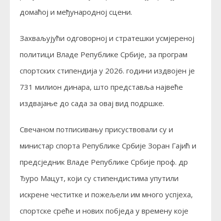
домаћој и међународној сцени.
Захваљујући одговорној и стратешки усмјереној
политици Владе Републике Србије, за програм
спортских стипендија у 2026. години издвојен је
731 милион динара, што представља највеће
издвајање до сада за овај вид подршке.
Свечаном потписивању присуствовали су и
министар спорта Републике Србије Зоран Гајић и
предсједник Владе Републике Србије проф. др
Ђуро Мацут, који су стипендистима упутили
искрене честитке и пожељели им много успјеха,
спортске среће и нових побједа у времену које