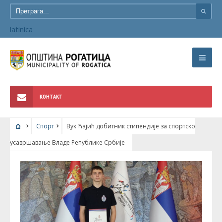
latinica
КОНТАКТ
Спорт
Вук Ћајић добитник стипендије за спортско
усавршавање Владе Републике Србије