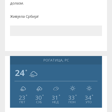
долази.
Живјела Србија!
РОГАТИЦА, РС
24
°
23
30
31
33
34
°
°
°
°
°
ПЕТ
СУБ
НЕД
ПОН
УТО