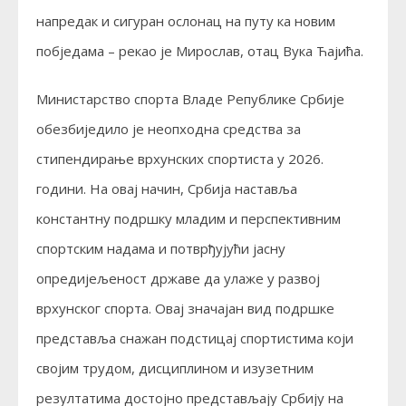
напредак и сигуран ослонац на путу ка новим
побједама – рекао је Мирослав, отац Вука Ћајића.
Министарство спорта Владе Републике Србије
обезбиједило је неопходна средства за
стипендирање врхунских спортиста у 2026.
години. На овај начин, Србија наставља
константну подршку младим и перспективним
спортским надама и потврђујући јасну
опредијељеност државе да улаже у развој
врхунског спорта. Овај значајан вид подршке
представља снажан подстицај спортистима који
својим трудом, дисциплином и изузетним
резултатима достојно представљају Србију на