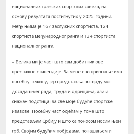
националних гранских спортских савеза, на
основу резултата постигнутих у 2025. години.
Међу њима је 167 заслужних спортиста, 124
спортиста међународног ранга и 134 спортиста
националног ранга.
– Велика ми је част што сам добитник ове
престижне стипендије. За мене ово признање има
посебну тежину, јер представља потврду мог
досадашњег рада, труда и одрицања, али и
снажан подстицај за све моје будуће спортске
изазове. Посебну част осјећам у томе што
представљам Србију и што са поносом носим њен
грб. Својим будућим побједама, понашањем и