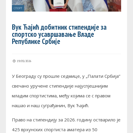
СПОРТ
Вук Ћајић добитник стипендије за
спортско усавршавање Владе
Републике Србије
19/05/2026
У Београду су прошле седмице, у „Палати Србија“
свечано уручене стипендије најуспјешнијим
младим спортистима, међу којима се с правом
нашао и наш суграђанин, Вук Ћајић.
Право на стипендију за 2026. годину остварило је
425 врхунских спортиста аматера из 50