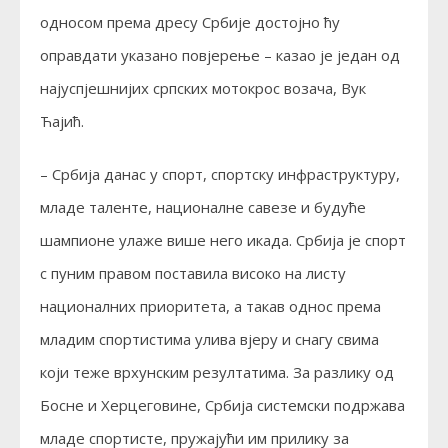
односом према дресу Србије достојно ћу
оправдати указано повјерење – казао је један од
најуспјешнијих српских мотокрос возача, Вук
Ћајић.
– Србија данас у спорт, спортску инфраструктуру,
младе таленте, националне савезе и будуће
шампионе улаже више него икада. Србија је спорт
с пуним правом поставила високо на листу
националних приоритета, а такав однос према
младим спортистима улива вјеру и снагу свима
који теже врхунским резултатима. За разлику од
Босне и Херцеговине, Србија системски подржава
младе спортисте, пружајући им прилику за