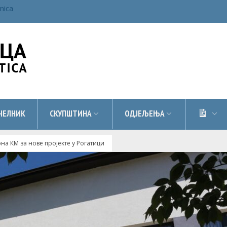
inica
ДОК
ЧЕЛНИК
СКУПШТИНА
ОДЈЕЉЕЊА
на КМ за нове пројекте у Рогатици