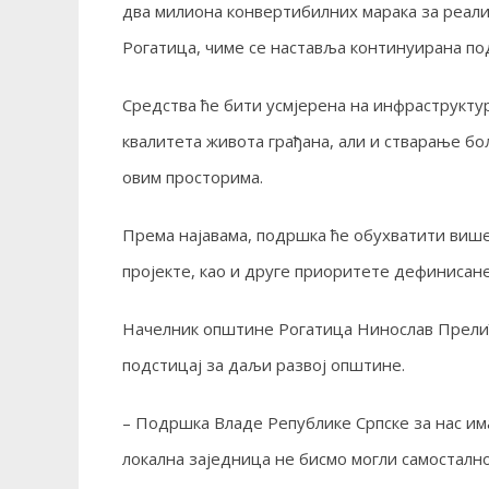
два милиона конвертибилних марака за реали
Рогатица, чиме се наставља континуирана по
Средства ће бити усмјерена на инфраструктур
квалитета живота грађана, али и стварање бо
овим просторима.
Према најавама, подршка ће обухватити више
пројекте, као и друге приоритете дефинисане
Начелник општине Рогатица Нинослав Прелић 
подстицај за даљи развој општине.
– Подршка Владе Републике Српске за нас има 
локална заједница не бисмо могли самостално