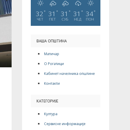
32
31
31
31
34
°
°
°
°
°
ЧЕТ
ПЕТ
СУБ
НЕД
ПОН
ВАША ОПШТИНА
Матичар
О Рогатици
Кабинет начелника општине
Контакти
КАТЕГОРИЈЕ
Култура
Сервисне информације