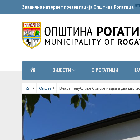
lat
Званична интернет презентација Општинe Рогатица
НАСЛОВНА
ВИЈЕСТИ
О РОГАТИЦИ
НА
Опште
Влада Републике Српске издваја два милио