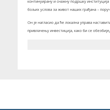
континуирану и снажну подршку институција 
бољих услова за живот наших грађана – поруч
Он је нагласио да ће локална управа настави
привлачењу инвестиција, како би се обезбије