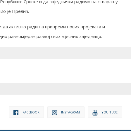
Републике Српске и да заједнички радимо на стварању
ио је Прелић.
ти да активно ради на припреми нових пројеката и
дио равномјеран развој свих мјесних заједница.
FACEBOOK
INSTAGRAM
YOU TUBE