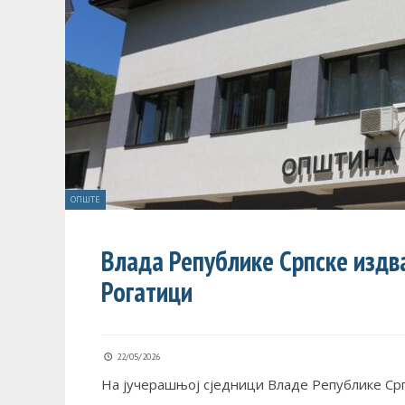
ОПШТЕ
Влада Републике Српске издва
Рогатици
22/05/2026
На јучерашњој сједници Владе Републике Српс