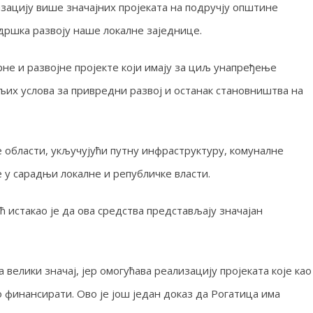
зацију више значајних пројеката на подручју општине
дршка развоју наше локалне заједнице.
не и развојне пројекте који имају за циљ унапређење
љих услова за привредни развој и останак становништва на
 области, укључујући путну инфраструктуру, комуналне
 у сарадњи локалне и републичке власти.
истакао је да ова средства представљају значајан
велики значај, јер омогућава реализацију пројеката које као
 финансирати. Ово је још један доказ да Рогатица има