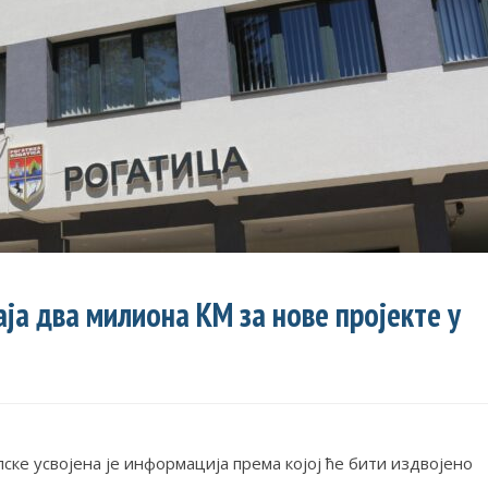
ја два милиона КМ за нове пројекте у
ке усвојена је информација према којој ће бити издвојено