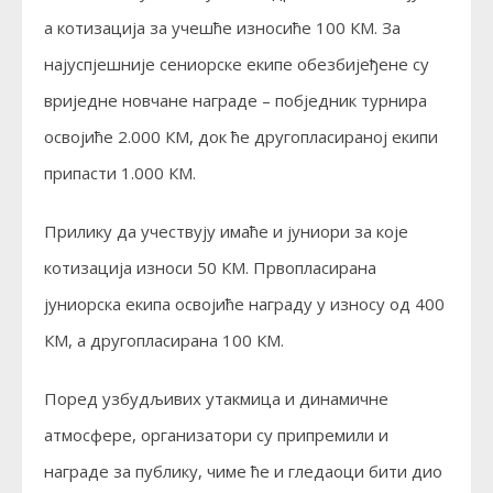
а котизација за учешће износиће 100 КМ. За
најуспјешније сениорске екипе обезбијеђене су
вриједне новчане награде – побједник турнира
освојиће 2.000 КМ, док ће другопласираној екипи
припасти 1.000 КМ.
Прилику да учествују имаће и јуниори за које
котизација износи 50 КМ. Првопласирана
јуниорска екипа освојиће награду у износу од 400
КМ, а другопласирана 100 КМ.
Поред узбудљивих утакмица и динамичне
атмосфере, организатори су припремили и
награде за публику, чиме ће и гледаоци бити дио