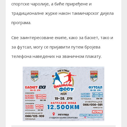
спортске чаролије, а биће приређeне и
традиционалне журке након такмичарског дијела
програма.
Све заинтересоване екипе, како за баскет, тако и
за футсал, могу се пријавити путем бројева
телефона наведених на званичном плакату.