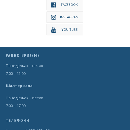
FACEBOOK
INSTAGRAM
YOU TUBE
РАДНО ВРИЈЕМЕ
Понедjељак – петак
7:00 – 15:00
Шал
т
ер сала:
Понедjељак – петак
7:00 – 17:00
ТЕЛЕФОНИ