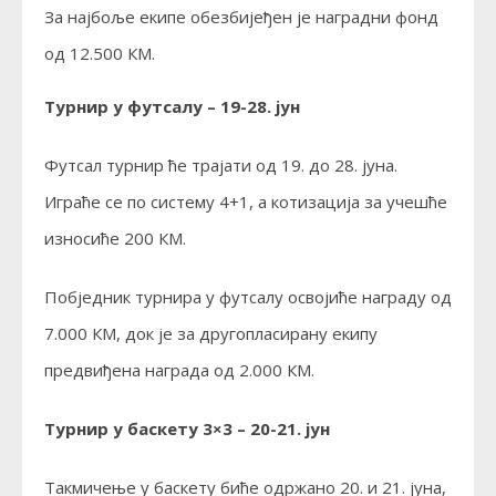
За најбоље екипе обезбијеђен је наградни фонд
од 12.500 КМ.
Турнир у футсалу – 19-28. јун
Футсал турнир ће трајати од 19. до 28. јуна.
Играће се по систему 4+1, а котизација за учешће
износиће 200 КМ.
Побједник турнира у футсалу освојиће награду од
7.000 КМ, док је за другопласирану екипу
предвиђена награда од 2.000 КМ.
Турнир у баскету 3×3 – 20-21. јун
Такмичење у баскету биће одржано 20. и 21. јуна,