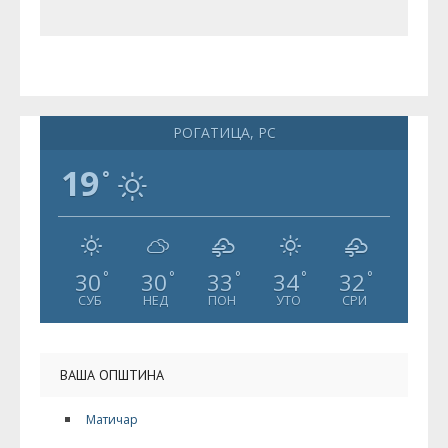
РОГАТИЦА, РС
19
°
30
30
33
34
32
°
°
°
°
°
СУБ
НЕД
ПОН
УТО
СРИ
ВАША ОПШТИНА
Матичар