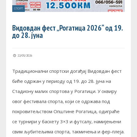
СПОРТ
Видовдан фест „Рогатица 2026“ од 19.
до 28. јуна
22/05/2026
Традиционални спортски догађај Видовдан фест
биће одржан у периоду од 19. до 28. јуна на
Стадиону малих спортова у Рогатици. У оквиру
овог фестивала спорта, који се одржава под
покровитељством Општине Рогатица, одиграће
се турнири у баскету 3×3 и футсалу, намијењени
свим љубитељима спорта, такмичења и фер-плеја.