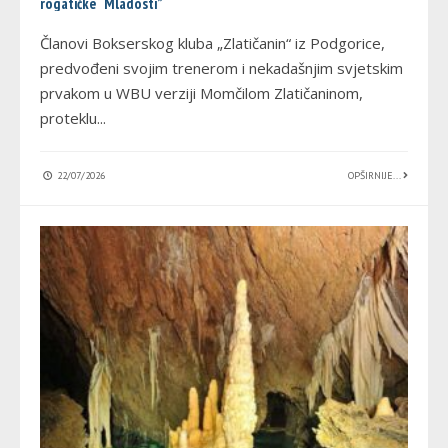
rogatičke “Mladosti”
Članovi Bokserskog kluba „Zlatičanin“ iz Podgorice,
predvođeni svojim trenerom i nekadašnjim svjetskim
prvakom u WBU verziji Momčilom Zlatičaninom,
proteklu
...
22/07/2026
OPŠIRNIJE...