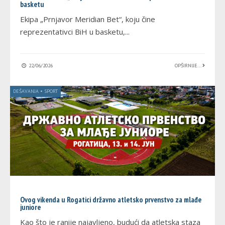
basketu
Ekipa „Prnjavor Meridian Bet“, koju čine
reprezentativci BiH u basketu,
...
22/06/2026
OPŠIRNIJE...
DEŠAVANJA
•
SPORT
Ovog vikenda u Rogatici državno atletsko prvenstvo za mlađe
juniore
Kao što je ranije najavljeno, budući da atletska staza