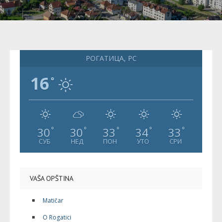
РОГАТИЦА, РС
16
°
30
30
33
34
33
°
°
°
°
°
СУБ
НЕД
ПОН
УТО
СРИ
VAŠA OPŠTINA
Matičar
O Rogatici