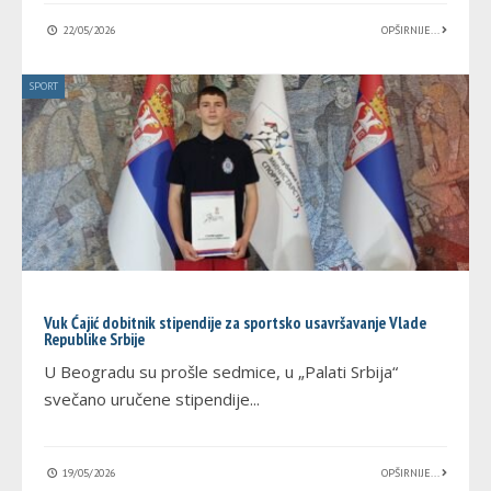
22/05/2026
OPŠIRNIJE...
SPORT
Vuk Ćajić dobitnik stipendije za sportsko usavršavanje Vlade
Republike Srbije
U Beogradu su prošle sedmice, u „Palati Srbija“
svečano uručene stipendije
...
19/05/2026
OPŠIRNIJE...