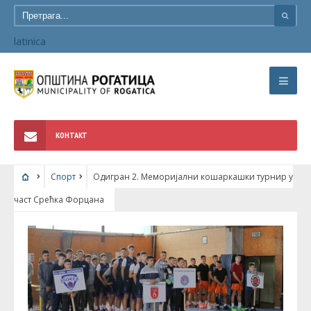
latinica
КОНТАКТ
Спорт
Одигран 2. Меморијални кошаркашки турнир у
част Срећка Форцана