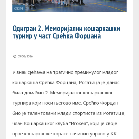
СПОРТ
Одигран 2. Меморијални кошаркашки
турнир у част Срећка Форцана
09/05/2026
У знак сјећања на трагично преминулог младог
кошаркаша Срећка Форцана, Рогатица је данас
била домаћин 2. Mеморијалног кошаркашког
турнира који носи његово име. Срећко Форцан
био је талентовани млади спортиста из Рогатице,
члан Кошаркашког клуба “Игокеа”, који је своје
прве кошаркашке кораке начинио управо у KK