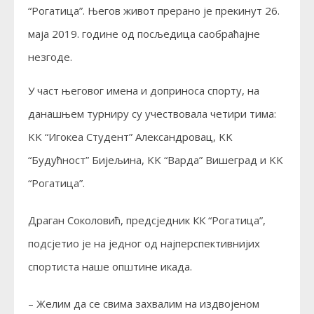
“Рогатица”. Његов живот прерано је прекинут 26.
маја 2019. године од посљедица саобраћајне
незгоде.
У част његовог имена и доприноса спорту, на
данашњем турниру су учествовала четири тима:
KK “Игокеа Студент” Александровац, KK
“Будућност” Бијељина, KK “Варда” Вишеград и KK
“Рогатица”.
Драган Соколовић, предсједник КК “Рогатица”,
подсјетио је на једног од најперспективнијих
спортиста наше општине икада.
– Желим да се свима захвалим на издвојеном