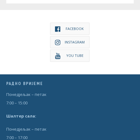
FACEBOOK
INSTAGRAM
YOU TUBE
РАДНО ВРИЈЕМЕ
Понедjељак – петак
7:00 – 15:00
Шал
т
ер сала:
Понедjељак – петак
7:00 – 17:00