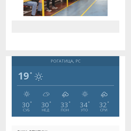
РОГАТИЦА, РС
19
°
30
30
33
34
32
°
°
°
°
°
СУБ
НЕД
ПОН
УТО
СРИ