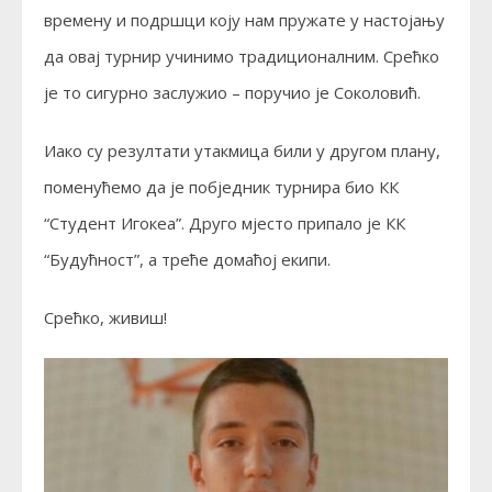
времену и подршци коју нам пружате у настојању
да овај турнир учинимо традиционалним. Срећко
је то сигурно заслужио – поручио је Соколовић.
Иако су резултати утакмица били у другом плану,
поменућемо да је побједник турнира био КК
“Студент Игокеа”. Друго мјесто припало је КК
“Будућност”, а треће домаћој екипи.
Срећко, живиш!