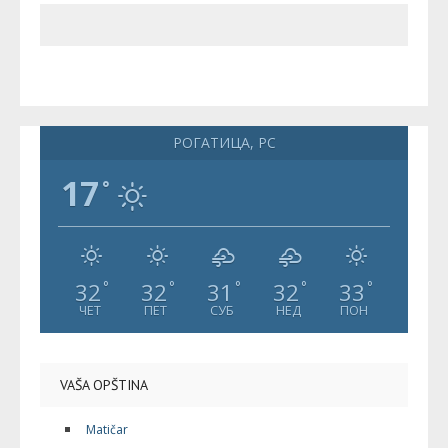
РОГАТИЦА, РС
17
°
32
32
31
32
33
°
°
°
°
°
ЧЕТ
ПЕТ
СУБ
НЕД
ПОН
VAŠA OPŠTINA
Matičar