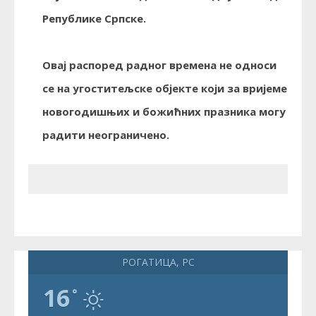
Републике Српске.
Овај распоред радног времена не односи
се на угоститељске објекте који за вријеме
новогодишњих и божићних празника могу
радити неограничено.
РОГАТИЦА, РС
16
°