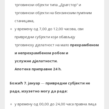
трговински објекти типа „Драгстор“ и
трговински објекти на бензинским пумпним
станицама,
у времену од 7,00 до 12,00 часова, сви
привредни субјекти који обављају
трговинску дјелатност на мало
прехрамбеном
и непрехрамбеном робом и
услужне дјелатности.
Апотеке приправне 24 h.
Божић 7. јануар
–-
привредни субјекти не
раде, изузетно могу да раде:
у времену од 00,00 до 24,00 часа правна лица