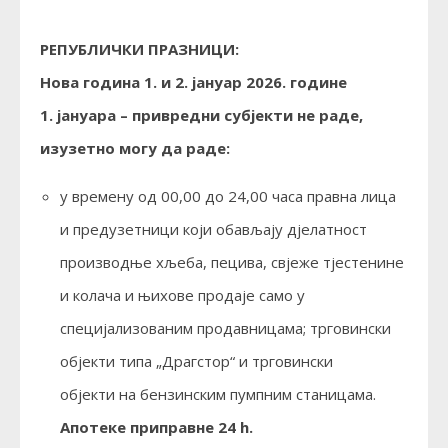
РЕПУБЛИЧКИ ПРАЗНИЦИ:
Нова година 1. и 2. јануар 2026. године
1. јануара – привредни субјекти не раде,
изузетно могу да раде:
у времену од 00,00 до 24,00 часа правна лица
и предузетници који обављају дјелатност
производње хљеба, пецива, свјеже тјестенине
и колача и њихове продаје само у
специјализованим продавницама; трговински
објекти типа „Драгстор“ и трговински
објекти на бензинским пумпним станицама.
Апотеке приправне 24 h.