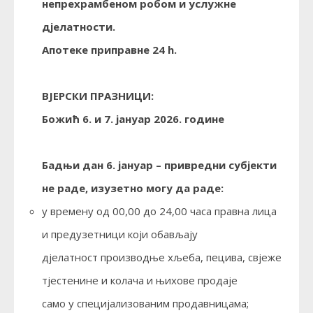
непрехрамбеном робом и услужне
дјелатности.
Апотеке приправне 24 h.
ВЈЕРСКИ ПРАЗНИЦИ:
Божић 6. и 7. јануар 2026. године
Бадњи дан 6. јануар
– привредни субјекти
не раде, изузетно могу да раде:
у времену од 00,00 до 24,00 часа правна лица
и предузетници који обављају
дјелатност производње хљеба, пецива, свјеже
тјестенине и колача и њихове продаје
само у специјализованим продавницама;