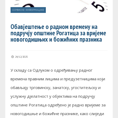
СЕРВИСНЕ ИНФОРМАЦИЈЕ
Обавјештење о радном времену на
подручју општине Рогатица за вријеме
новогодишњих и божићних празника
24/12/2025
У складу са Одлуком о одређивању радног
времена правним лицима и предузетницима који
обављају трговинску, занатску, угоститељску и
услужну дјелатност у објектима на подручју
општине Рогатица одређено је радно вријеме за
новогодишње и божићне празнике, како слиједи