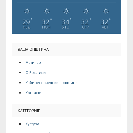
29
32
34
32
32
°
°
°
°
°
НЕД
ПОН
УТО
СРИ
ЧЕТ
ВАША ОПШТИНА
Матичар
О Рогатици
Кабинет начелника општине
Контакти
КАТЕГОРИЈЕ
Култура