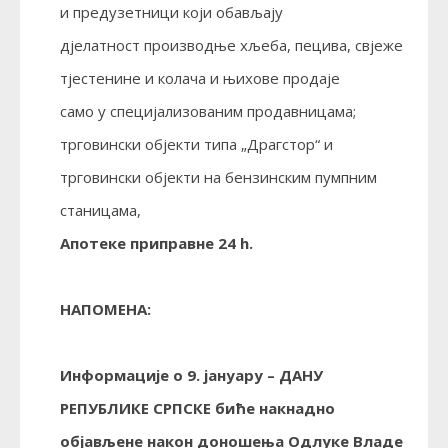
и предузетници који обављају
дјелатност производње хљеба, пецива, свјеже
тјестенине и колача и њихове продаје
само у специјализованим продавницама;
трговински објекти типа „Драгстор“ и
трговински објекти на бензинским пумпним
станицама,
Апотеке приправне 24 h.
НАПОМЕНА:
Информације о 9. јануару – ДАНУ
РЕПУБЛИКЕ СРПСКЕ биће накнадно
објављене након доношења Одлуке Владе