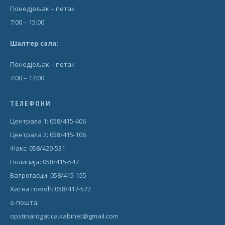
Понедjељак – петак
7:00 – 15:00
Шал
т
ер сала:
Понедjељак – петак
7:00 – 17:00
ТЕЛЕФОНИ
Централа 1: 058/415-406
Централа 2: 058/415-106
Факс: 058/420-531
Полиција: 058/415-547
Ватрогасци: 058/415-155
Хитна помоћ: 058/417-572
е-пошта:
opstinarogatica.kabinet@gmail.com