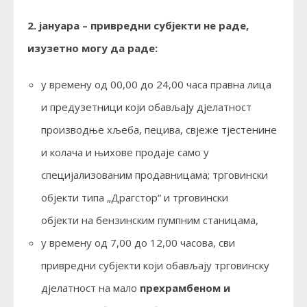
2. јануара – привредни субјекти не раде,
изузетно могу да раде:
у времену од 00,00 до 24,00 часа правна лица
и предузетници који обављају дјелатност
производње хљеба, пецива, свјеже тјестенине
и колача и њихове продаје само у
специјализованим продавницама; трговински
објекти типа „Драгстор“ и трговински
објекти на бензинским пумпним станицама,
у времену од 7,00 до 12,00 часова, сви
привредни субјекти који обављају трговинску
дјелатност на мало
прехрамбеном и