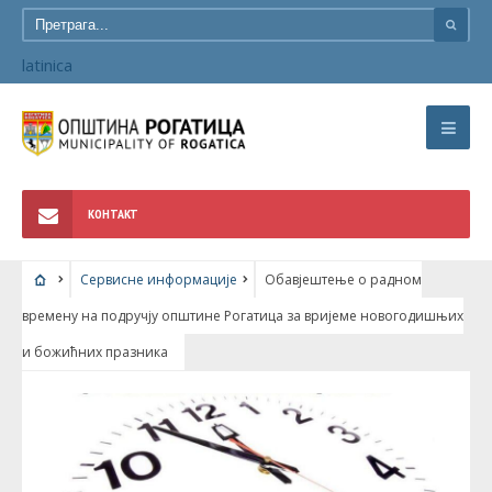
latinica
КОНТАКТ
Сервисне информације
Обавјештење о радном
времену на подручју општине Рогатица за вријеме новогодишњих
и божићних празника