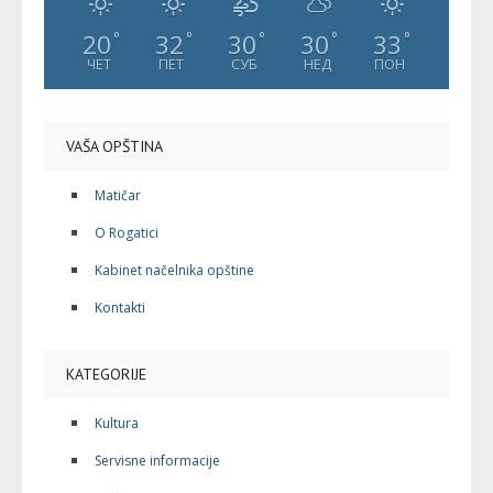
20
32
30
30
33
°
°
°
°
°
ЧЕТ
ПЕТ
СУБ
НЕД
ПОН
VAŠA OPŠTINA
Matičar
O Rogatici
Kabinet načelnika opštine
Kontakti
KATEGORIJE
Kultura
Servisne informacije