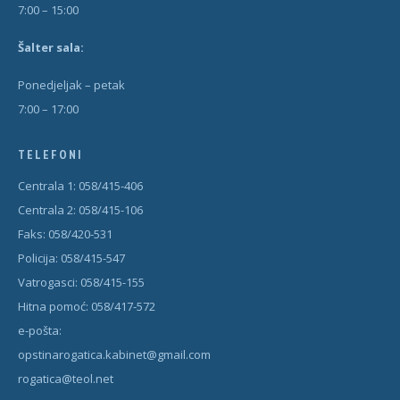
7:00 – 15:00
Šal
t
er sala:
Ponedjeljak – petak
7:00 – 17:00
TELEFONI
Centrala 1: 058/415-406
Centrala 2: 058/415-106
Faks: 058/420-531
Policija: 058/415-547
Vatrogasci: 058/415-155
Hitna pomoć: 058/417-572
e-pošta:
opstinarogatica.kabinet@gmail.com
rogatica@teol.net