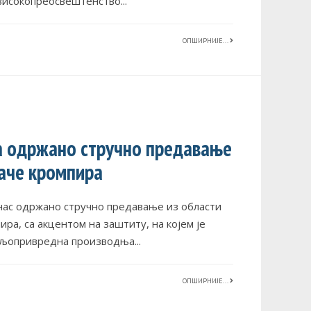
 високопреосвештенство
...
ОПШИРНИЈЕ...
а одржано стручно предавање
аче кромпира
нас одржано стручно предавање из области
ра, са акцентом на заштиту, на којем је
пољопривредна производња
...
ОПШИРНИЈЕ...