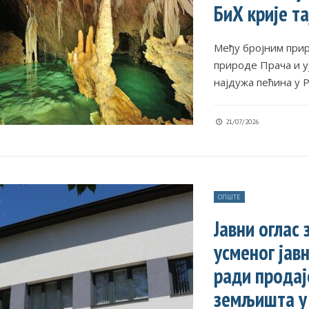
БиХ крије т
Међу бројним при
природе Прача и у
најдужа пећина у 
21/07/2026
ОПШТЕ
Јавни оглас
усменог јав
ради продај
земљишта у 