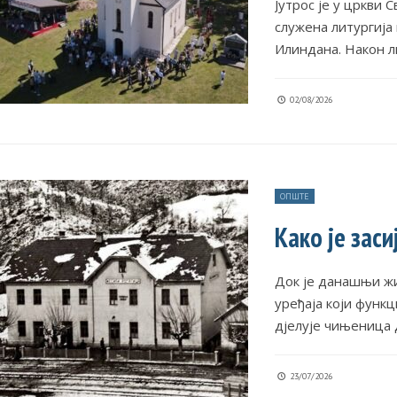
Јутрос је у цркви 
служена литургија
Илиндана. Након л
02/08/2026
ОПШТЕ
Како је заси
Док је данашњи жи
уређаја који функ
дјелује чињеница д
23/07/2026