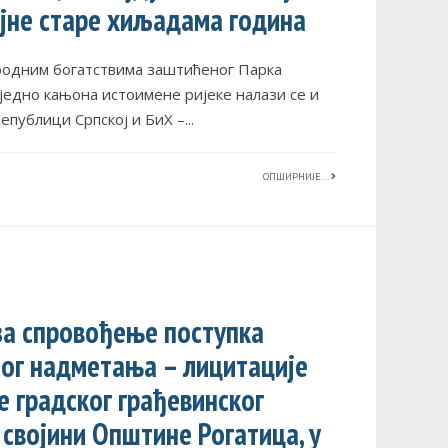
ајне старе хиљадама година
родним богатствима заштићеног Парка
једно кањона истоимене ријеке налази се и
Републици Српској и БиХ –
...
ОПШИРНИЈЕ...
 за спровођење поступка
ног надметања – лицитације
е градског грађевинског
својини Општине Рогатица, у