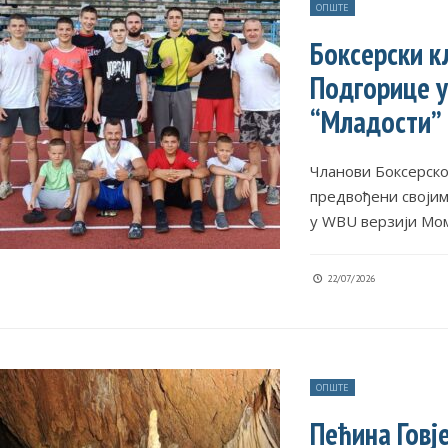
ОПШТЕ
Боксерски к
Подгорице у
“Младости”
Чланови Боксерско
предвођени своји
у WBU верзији Мо
22/07/2026
ОПШТЕ
Пећина Говј