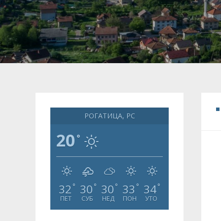
РОГАТИЦА, РС
20
°
32
30
30
33
34
°
°
°
°
°
ПЕТ
СУБ
НЕД
ПОН
УТО