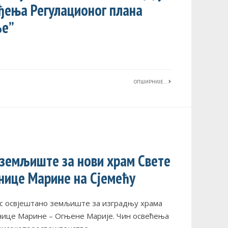
ђења Регулационог плана
ље”
ОПШИРНИЈЕ...
земљиште за нови храм Свете
нице Марине на Сјемећу
ас освјештано земљиште за изградњу храма
нице Марине – Огњене Марије. Чин освећења