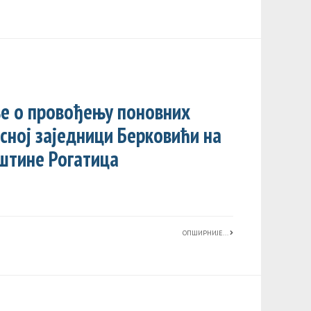
е о провођењу поновних
есној заједници Берковићи на
штине Рогатица
ОПШИРНИЈЕ...