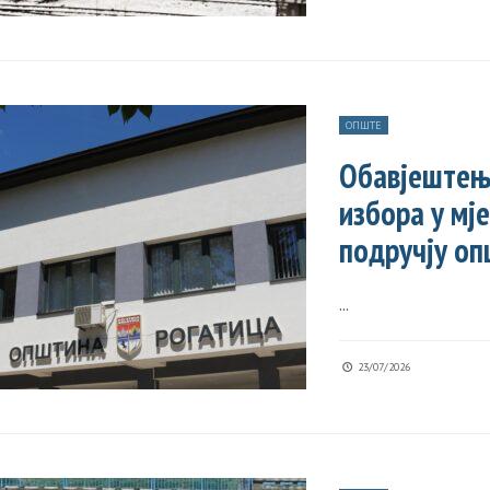
ОПШТЕ
Обавјештењ
избора у мј
подручју оп
...
23/07/2026