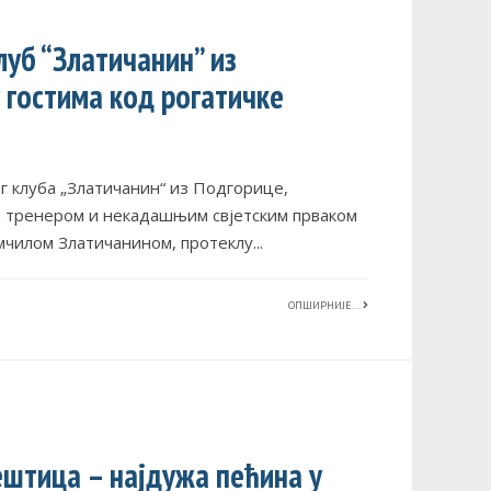
луб “Златичанин” из
 гостима код рогатичке
г клуба „Златичанин“ из Подгорице,
м тренером и некадашњим свјетским прваком
мчилом Златичанином, протеклу
...
ОПШИРНИЈЕ...
ештица – најдужа пећина у