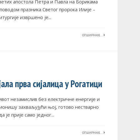
Светих апостола Петра и Павла на Борикама
 поводом празника Светог пророка Илије –
итургије извршено је
...
ОПШИРНИЈЕ...
јала прва сијалица у Рогатици
вот незамислив без електричне енергије и
ционишу захваљујући њој, готово нестварно
а је прије само једног
...
ОПШИРНИЈЕ...