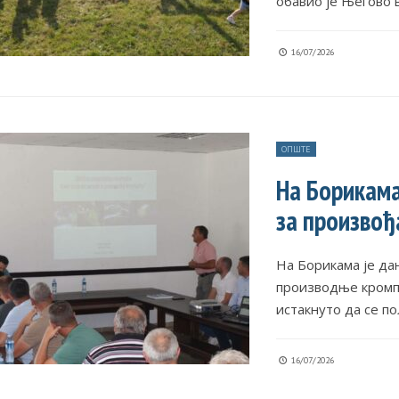
обавио је Његово
16/07/2026
ОПШТЕ
На Борикам
за произвођ
На Борикама је да
производње кромпи
истакнуто да се 
16/07/2026