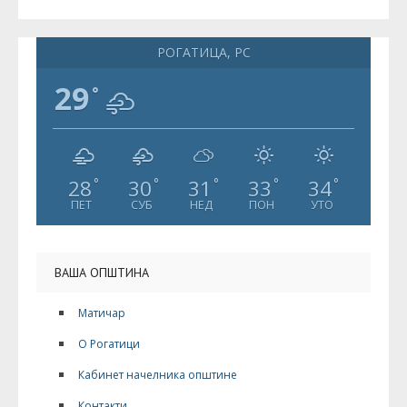
РОГАТИЦА, РС
29
°
28
30
31
33
34
°
°
°
°
°
ПЕТ
СУБ
НЕД
ПОН
УТО
ВАША ОПШТИНА
Матичар
О Рогатици
Кабинет начелника општине
Контакти