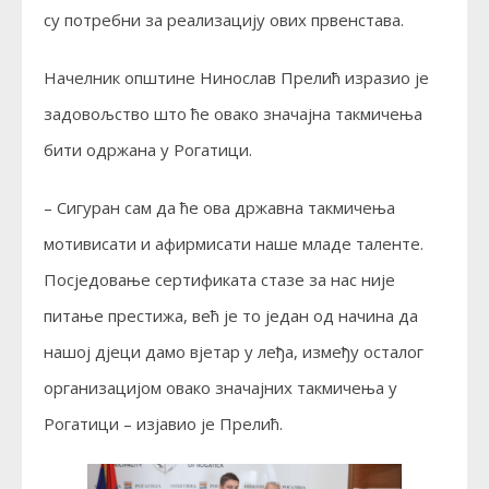
су потребни за реализацију ових првенстава.
Начелник општине Нинослав Прелић изразио је
задовољство што ће овако значајна такмичења
бити одржана у Рогатици.
– Сигуран сам да ће ова државна такмичења
мотивисати и афирмисати наше младе таленте.
Посједовање сертификата стазе за нас није
питање престижа, већ је то један од начина да
нашој дјеци дамо вјетар у леђа, између осталог
организацијом овако значајних такмичења у
Рогатици – изјавио је Прелић.