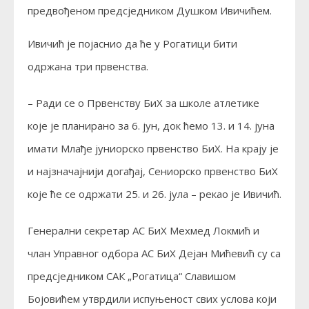
предвођеном предсједником Душком Ивичићем.
Ивичић је појаснио да ће у Рогатици бити
одржана три првенства.
– Ради се о Првенству БиХ за школе атлетике
које је планирано за 6. јун, док ћемо 13. и 14. јуна
имати Млађе јуниорско првенство БиХ. На крају је
и најзначајнији догађај, Сениорско првенство БиХ
које ће се одржати 25. и 26. јула – рекао је Ивичић.
Генерални секретар АС БиХ Мехмед Локмић и
члан Управног одбора АС БиХ Дејан Мићевић су са
предсједником САК „Рогатица“ Славишом
Бојовићем утврдили испуњеност свих услова који