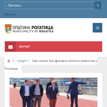
latinica
КОНТАКТ
Спорт
Ове сезоне три државна атлетска првенства у
Рогатици