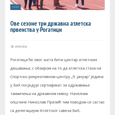
СПОРТ
Ове сезоне три државна атлетска
првенства у Рогатици
19/05/2026
Рогатица ће овог љета бити центар атлетских
дешавања, с обзиром на то да атлетска стаза на
Спортско-рекреативном центру „9. јануар“ једина
у БиХ посједује сертификат за одржавање
такмичења на државном нивоу. Начелник
општине Нинослав Прелић тим поводом се састао
са делегацијом Атлетског савеза БиХ,