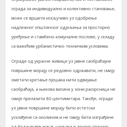
ограда за индивидуално и колективно становање,
може се вршити искључиво уз одобрење
надлежног општинског одјељења за просторно
уређење и стамбено-комуналне послове, у складу
са важећим урбанистичко-техничким условима.
Ограде од украсне живице уз јавне саобраћајне
површине морају се редовно одржавати, не смију
ометати кретање пјешака нити одвијање
саобраћаја, а њихова висина у зони раскрсница не
смије прелазити 80 центиметара. Такође, ограде
уз јавне површине морају бити естетски
усклађене са околином и не смију бити изграђене
од бодљикаве жице, шиљака и других опасних