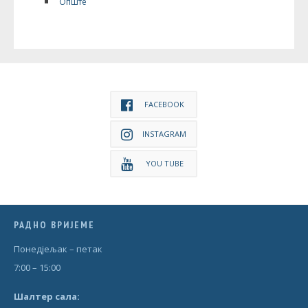
Опште
FACEBOOK
INSTAGRAM
YOU TUBE
РАДНО ВРИЈЕМЕ
Понедjељак – петак
7:00 – 15:00
Шал
т
ер сала: