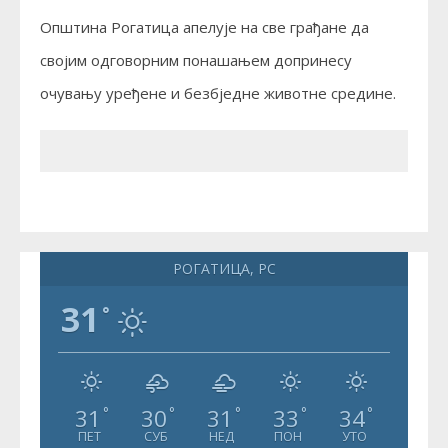
Општина Рогатица апелује на све грађане да
својим одговорним понашањем допринесу
очувању уређене и безбједне животне средине.
РОГАТИЦА, РС
31
°
31
30
31
33
34
°
°
°
°
°
ПЕТ
СУБ
НЕД
ПОН
УТО