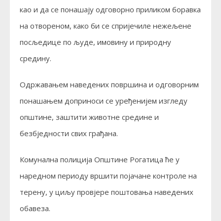
као и да се понашају одговорно приликом боравка
на отвореном, како би се спријечиле нежељене
посљедице по људе, имовину и природну
средину.
Одржавањем наведених површина и одговорним
понашањем доприноси се уређенијем изгледу
општине, заштити животне средине и
безбједности свих грађана.
Комунална полиција Општине Рогатица ће у
наредном периоду вршити појачане контроле на
терену, у циљу провјере поштовања наведених
обавеза.