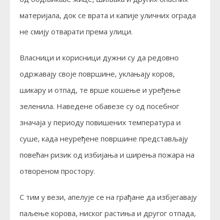
материјала, док се врата и капије уличних ограда
не смију отварати према улици.
Власници и корисници дужни су да редовно
одржавају своје површине, уклањају коров,
шикару и отпад, те врше кошење и уређење
зеленила. Наведене обавезе су од посебног
значаја у периоду повишених температура и
суше, када неуређене површине представљају
повећан ризик од избијања и ширења пожара на
отвореном простору.
С тим у вези, апелује се на грађане да избјегавају
паљење корова, ниског растиња и другог отпада,