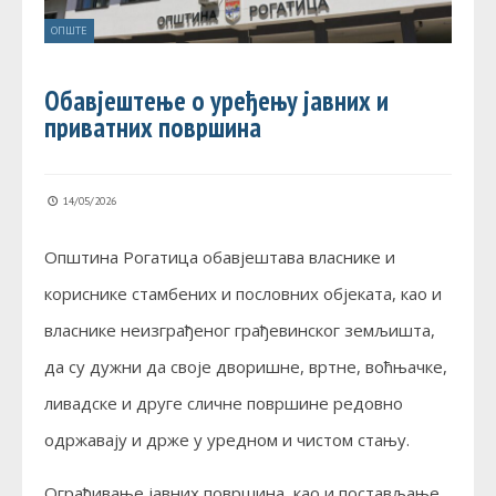
ОПШТЕ
Обавјештење о уређењу јавних и
приватних површина
14/05/2026
Општина Рогатица обавјештава власнике и
кориснике стамбених и пословних објеката, као и
власнике неизграђеног грађевинског земљишта,
да су дужни да своје дворишне, вртне, воћњачке,
ливадске и друге сличне површине редовно
одржавају и држе у уредном и чистом стању.
Ограђивање јавних површина, као и постављање