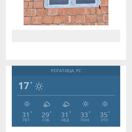
РОГАТИЦА, РС
17
°
31
29
31
33
35
°
°
°
°
°
ПЕТ
СУБ
НЕД
ПОН
УТО