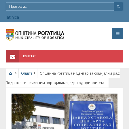
latinica
КОНТАКТ
Опште
Општина Рогатица и Центар за социјални рад:
Подршка вишечланим породицама један од приоритета