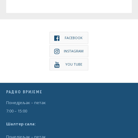
FACEBOOK
INSTAGRAM
YOU TUBE
РАДНО ВРИЈЕМЕ
Понедjељак – петак
7:00 – 15:00
Шал
т
ер сала:
Понедjељак – петак