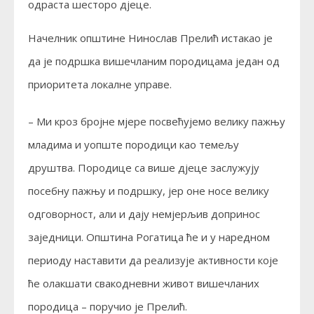
одраста шесторо дјеце.
Начелник општине Нинослав Прелић истакао је
да је подршка вишечланим породицама један од
приоритета локалне управе.
– Ми кроз бројне мјере посвећујемо велику пажњу
младима и уопште породици као темељу
друштва. Породице са више дјеце заслужују
посебну пажњу и подршку, јер оне носе велику
одговорност, али и дају немјерљив допринос
заједници. Општина Рогатица ће и у наредном
периоду наставити да реализује активности које
ће олакшати свакодневни живот вишечланих
породица – поручио је Прелић.