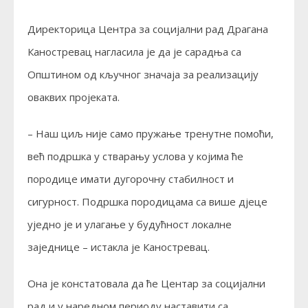
Директорица Центра за социјални рад Драгана
Каностревац нагласила је да је сарадња са
Општином од кључног значаја за реализацију
оваквих пројеката.
– Наш циљ није само пружање тренутне помоћи,
већ подршка у стварању услова у којима ће
породице имати дугорочну стабилност и
сигурност. Подршка породицама са више дјеце
уједно је и улагање у будућност локалне
заједнице – истакла је Каностревац.
Она је констатовала да ће Центар за социјални
рад и у наредном периоду наставити са