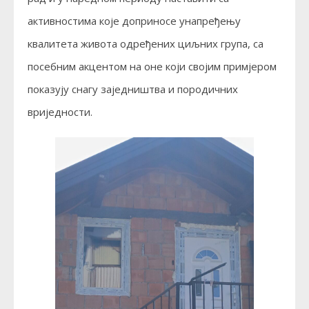
активностима које доприносе унапређењу
квалитета живота одређених циљних група, са
посебним акцентом на оне који својим примјером
показују снагу заједништва и породичних
вриједности.