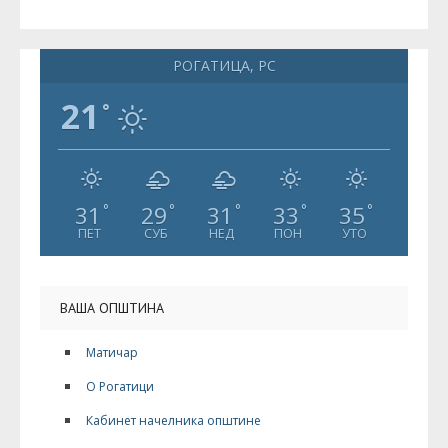
РОГАТИЦА, РС
21
°
31
29
31
33
35
°
°
°
°
°
ПЕТ
СУБ
НЕД
ПОН
УТО
ВАША ОПШТИНА
Матичар
О Рогатици
Кабинет начелника општине