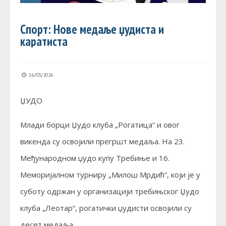
Спорт: Нове медаље џудиста и
каратиста
16/03/2026
ЏУДО
Млади борци Џудо клуба „Рогатица“ и овог
викенда су освојили прегршт медаља. На 23.
Међународном џудо купу Требиње и 16.
Меморијалном турниру „Милош Мрдић“, који је у
суботу одржан у организацији требињског Џудо
клуба „Леотар“, рогатички џудисти освојили су
десет медаља.