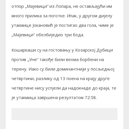
отпор „Мајевици“ из Лопара, не остављајући им
много прилика за поготке. Ипак, у другом дијелу
утакмице Јокановић је постигао два гола, чиме је
„Мајевици“ обезбиједио три бода.
Кошаркаши су на гостовању у Козарској Дубици
против „Уне“ такође били веома борбени на
терену. Иако су били доминантнији у посљедњој
четвртини, разлику од 13 поена на крају друге
четвртине нису успјели да надокнаде до краја, те
је утакмица завршена резултатом 72:58.