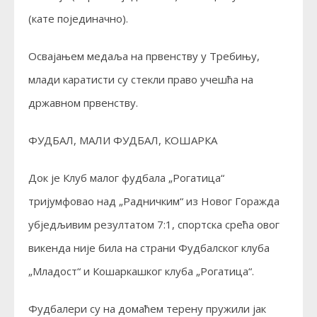
(кате појединачно).
Освајањем медаља на првенству у Требињу,
млади каратисти су стекли право учешћа на
државном првенству.
ФУДБАЛ, МАЛИ ФУДБАЛ, КОШАРКА
Док је Клуб малог фудбала „Рогатица“
тријумфовао над „Радничким“ из Новог Горажда
убједљивим резултатом 7:1, спортска срећа овог
викенда није била на страни Фудбалског клуба
„Младост“ и Кошаркашког клуба „Рогатица“.
Фудбалери су на домаћем терену пружили јак