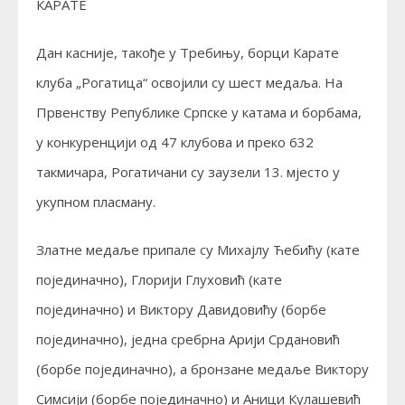
КАРАТЕ
Дан касније, такође у Требињу, борци Карате
клуба „Рогатица“ освојили су шест медаља. На
Првенству Републике Српске у катама и борбама,
у конкуренцији од 47 клубова и преко 632
такмичара, Рогатичани су заузели 13. мјесто у
укупном пласману.
Златне медаље припале су Михајлу Ћебићу (кате
појединачно), Глорији Глуховић (кате
појединачно) и Виктору Давидовићу (борбе
појединачно), једна сребрна Арији Срдановић
(борбе појединачно), а бронзане медаље Виктору
Симсији (борбе појединачно) и Аници Кулашевић