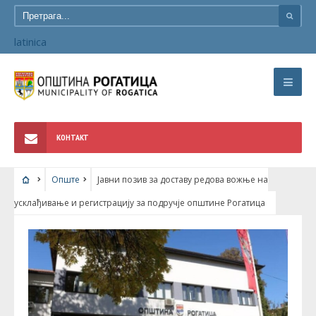
latinica
КОНТАКТ
Опште
Јавни позив за доставу редова вожње на
усклађивање и регистрацију за подручје општине Рогатица