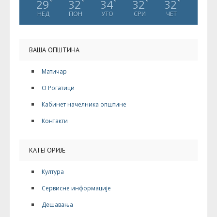
29
32
34
32
32
°
°
°
°
°
НЕД
ПОН
УТО
СРИ
ЧЕТ
ВАША ОПШТИНА
Матичар
О Рогатици
Кабинет начелника општине
Контакти
КАТЕГОРИЈЕ
Култура
Сервисне информације
Дешавања