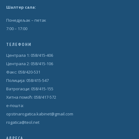
Шал
т
ер сала:
Понедjељак – петак
7:00 – 17:00
ТЕЛЕФОНИ
Централа 1: 058/415-406
Централа 2: 058/415-106
Факс: 058/420-531
Полиција: 058/415-547
Ватрогасци: 058/415-155
Хитна помоћ: 058/417-572
е-пошта:
opstinarogatica.kabinet@gmail.com
rogatica@teol.net
АДРЕСА