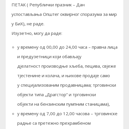
ПЕТАК ( Републички празник – Дан
успостављања Општег оквирног споразума за мир
у БиХ), не раде.
Изузетно, могу да раде:
у времену од 00,00 до 24,00 часа – правна лица
и предузетници који обављају
дјелатност производње хљеба, пецива, свјеже
тјестенине и колача, и њихове продаје само
у специјализованим продавницама; трговински
објекти типа „Драгстор“ и трговински
објекти на бензинским пумпним станицама),
у времену од 7,00 до 12,00 часова – трговинске
радње са претежно прехрамбеном