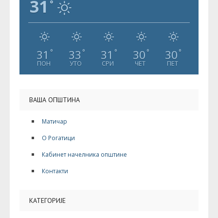
31
°
31
33
31
30
30
°
°
°
°
°
ПОН
УТО
СРИ
ЧЕТ
ПЕТ
ВАША ОПШТИНА
Матичар
О Рогатици
Кабинет начелника општине
Контакти
КАТЕГОРИЈЕ