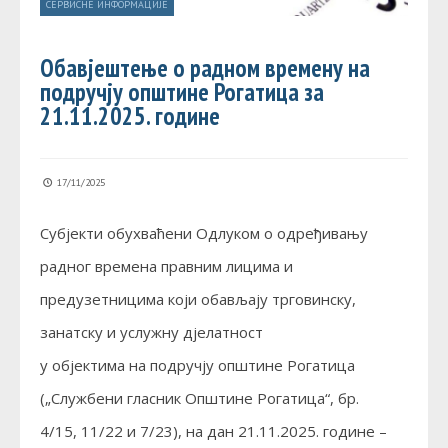
СЕРВИСНЕ ИНФОРМАЦИЈЕ
Обавјештење о радном времену на
подручју општине Рогатица за
21.11.2025. године
17/11/2025
Субјекти обухваћени Одлуком о одређивању
радног времена правним лицима и
предузетницима који обављају трговинску,
занатску и услужну дјелатност
у објектима на подручју општине Рогатица
(„Службени гласник Општине Рогатица“, бр.
4/15, 11/22 и 7/23), на дан 21.11.2025. године –