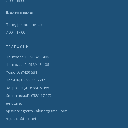
7:00 – 15:00
Шал
т
ер сала:
Понедjељак – петак
7:00 – 17:00
ТЕЛЕФОНИ
Централа 1: 058/415-406
Централа 2: 058/415-106
Факс: 058/420-531
Полиција: 058/415-547
Ватрогасци: 058/415-155
Хитна помоћ: 058/417-572
е-пошта:
opstinarogatica.kabinet@gmail.com
rogatica@teol.net