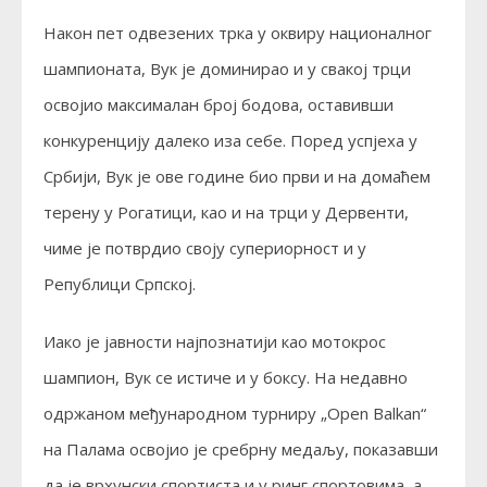
Након пет одвезених трка у оквиру националног
шампионата, Вук је доминирао и у свакој трци
освојио максималан број бодова, оставивши
конкуренцију далеко иза себе. Поред успјеха у
Србији, Вук је ове године био први и на домаћем
терену у Рогатици, као и на трци у Дервенти,
чиме је потврдио своју супериорност и у
Републици Српској.
Иако је јавности најпознатији као мотокрос
шампион, Вук се истиче и у боксу. На недавно
одржаном међународном турниру „Open Balkan“
на Палама освојио је сребрну медаљу, показавши
да је врхунски спортиста и у ринг спортовима, а