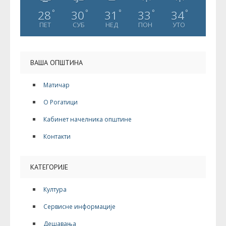
28
30
31
33
34
°
°
°
°
°
ПЕТ
СУБ
НЕД
ПОН
УТО
ВАША ОПШТИНА
Матичар
О Рогатици
Кабинет начелника општине
Контакти
КАТЕГОРИЈЕ
Култура
Сервисне информације
Дешавања