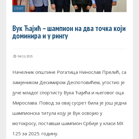
СПОРТ
Вук Ћајић – шампион на два точка који
доминира и у рингу
04/11/2025
Начелник општине Рогатица Нинослав Прелић, са
замјеником Десимиром Деспотовићем, угостио је
јуче младог спортисту Вука Ћајића и његовог оца
Мирослава. Повод за овај сусрет била је још једна
шампионска титула коју је Вук освојио у
мотокросу, поставши шампион Србије у класи MX
125 за 2025. годину.