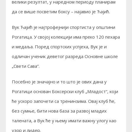
велики резултат, у наредном периоду планирам
да се више посветим боксу – најавио је Ћајић.
Вук Ћајић је најтрофејнији спортиста у општини
Рогатица. У својој колекцији има преко 120 пехара
и медаља. Поред спортских успјеха, Вук је и
одличан ученик деветог разреда Основне школе
„Свети Сава“.
Посебно је значајно и то што је ових дана у
Рогатици основан Боксерски клуб „Младост“, који
ће ускоро започети са тренинзима. Овај клуб ће,
без сумње, бити нова база за развој младих
талената, а Вук ће у њему имати важну улогу као
узор и лидер.