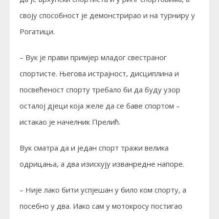
своју способност је демонстрирао и на турниру у
Рогатици.
– Вук је прави примјер младог свестраног
спортисте. Његова истрајност, дисциплина и
посвећеност спорту требало би да буду узор
осталој дјеци која желе да се баве спортом –
истакао је начелник Прелић.
Вук сматра да и један спорт тражи велика
одрицања, а два изискују изванредне напоре.
– Није лако бити успјешан у било ком спорту, а
посебно у два. Иако сам у мотокросу постигао