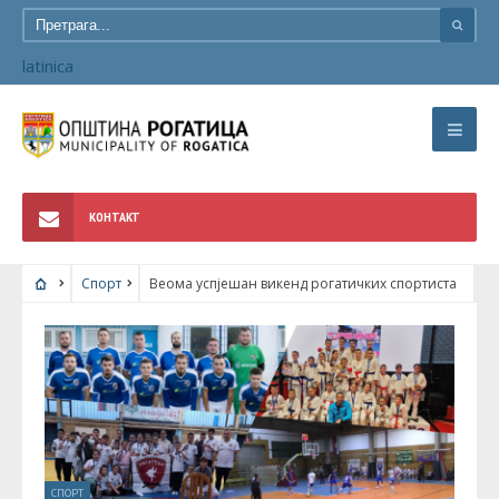
latinica
КОНТАКТ
Спорт
Веома успјешан викенд рогатичких спортиста
СПОРТ