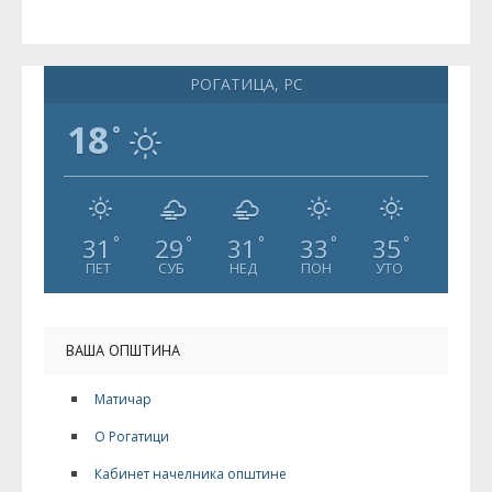
РОГАТИЦА, РС
18
°
31
29
31
33
35
°
°
°
°
°
ПЕТ
СУБ
НЕД
ПОН
УТО
ВАША ОПШТИНА
Матичар
О Рогатици
Кабинет начелника општине