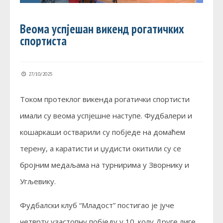
Веома успјешан викенд рогатичких
спортиста
27/10/2025
Током протеклог викенда рогатички спортисти
имали су веома успјешне наступе. Фудбалери и
кошаркаши остварили су побједе на домаћем
терену, а каратисти и џудисти окитили су се
бројним медаљама на турнирима у Зворнику и
Угљевику.
Фудбалски клуб “Младост” постигао је јуче
четврту узастопну побједу у 10. колу Друге лиге