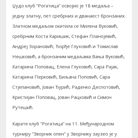
Џудо клуб “Рогатица” освојио је 18 медаља –
једну златну, пет сребрних и дванаест бронзаних.
Златном медаљом окитила се Милена Вуковић,
сребрним Коста Каришик, Стефан Планојевић,
Андреј Зорановић, Ђорђе Глуховић и Томислав
Нешковић, а бронзаним медаљама Вања Вуковић,
Катарина Поповац, Елена Глуховић, Сара Рајак,
Катарина Перковић, Биљана Поповић, Сара
Стјепановић, Јован Ђурић, Раденко Деспотовић,
Кристијан Поповац, Јован Рацковић и Симон
Рутешић.
Карате клуб “Рогатица” на 11. Међународном
турниру “Зворник опен” у Зворнику заузео је у