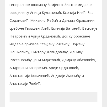
генералном пласману 3. мјесто. Златне медаље
освојили су Аница Кулашевић, Ксенија Илић, Ева
Срдановић, Михаило Ћебић и Даница Орашанин,
сребрне Гвозден Илић, Емилија Батинић, Василије
Петровић и Арија Срдановић, док су бронзане
медаље припале Стефану Ристићу, Војкану
Нешковићу, Виктору Давидовићу, Данилу
Ристановићу, Јани Мијатовић, Дамјану Абазовићу,
Андријани Качаревић, Арији Срдановић,
Анастастији Ковачевић, Андрији Амовићу и
Анастасији Ћебић.