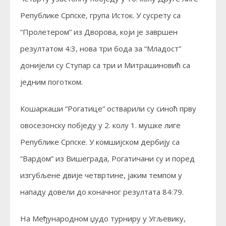
Републике Српске, група Исток. У сусрету са
“Пролетером” из Дворова, који је завршен
резултатом 4:3, нова три бода за “Младост”
донијели су Ступар са три и Митрашиновић са
једним поготком.
Кошаркаши “Рогатице” остварили су синоћ прву
овосезонску побједу у 2. колу 1. мушке лиге
Републике Српске. У комшијском дербију са
“Вардом” из Вишеграда, Рогатичани су и поред
изгубљене двије четвртине, јаким темпом у
нападу довели до коначног резултата 84:79.
На Међународном џудо турниру у Угљевику,