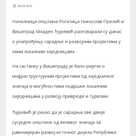
24/10/2025
Начелници општина Рогатица Нинослав Прелић и
Вишеград Младен Ђуревић разговарали су данас
о унапређењу сарадње и развојним пројектима у
овим локалним заједницама.
На састанку у Вишеграду је било ријечи о
инфраструктурним пројектима од заједничког
значаја и могућностима подршке локалним
заједницама у развоју привреде и туризма.
Ђуревић је рекао да је сарадња ове двије
сусједне општине од великог значаја за
равномјеран развој источног дијела Републике