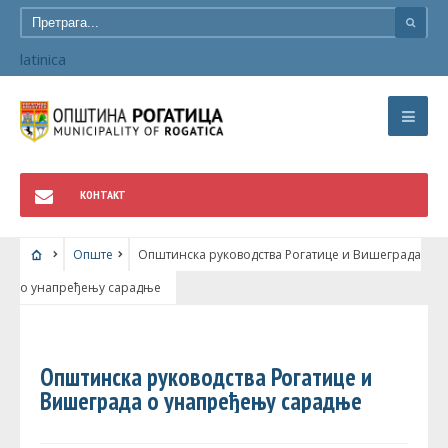
latinica
КОНТАКТ
Опште
Општинска руководства Рогатице и Вишеграда
о унапређењу сарадње
ОПШТЕ
Општинска руководства Рогатице и
Вишеграда о унапређењу сарадње