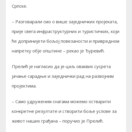
Српске.
– Разговарали смо о више заједничких пројеката,
прије свега инфраструктурних и туристичких, који
ће допринијети бољој повезаности и привредном
напретку обје општине – рекао је Ђуревић.
Прелић је нагласио да је циљ оваквих сусрета
јачање сарадње и заједнички рад на развојним
пројектима.
– Само удруженим снагама можемо остварити
конкретне резултате и створити боље услове за
живот наших грађана – поручио је Прелић.