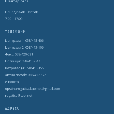
Шал
т
ер сала:
Понедjељак – петак
7:00 – 17:00
ТЕЛЕФОНИ
Централа 1: 058/415-406
Централа 2: 058/415-106
Факс: 058/420-531
Полиција: 058/415-547
Ватрогасци: 058/415-155
Хитна помоћ: 058/417-572
е-пошта:
opstinarogatica.kabinet@gmail.com
rogatica@teol.net
АДРЕСА