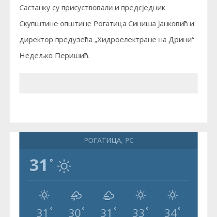
Састанку су присуствовали и предсједник
Скупштине општине Рогатица Синиша Јанковић и
директор предузећа „Хидроелектране на Дрини“
Недељко Перишић.
РОГАТИЦА, РС
31
°
31
30
31
33
34
°
°
°
°
°