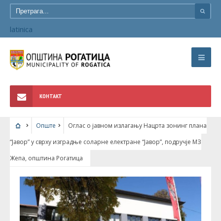
latinica
КОНТАКТ
Опште
Оглас о јавном излагању Нацрта зонинг плана
“Јавор” у сврху изградње соларне електране “Јавор”, подручје МЗ
Жепа, општина Рогатица