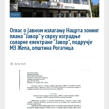
ОПШТЕ
Оглас о јавном излагању Нацрта зонинг
плана “Јавор” у сврху изградње
соларне електране “Јавор”, подручје
МЗ Жепа, општина Рогатица
24/10/2025