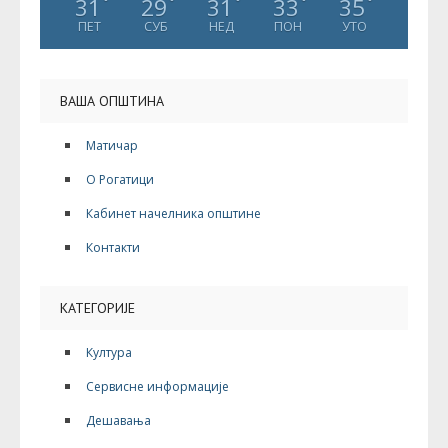
31
29
31
33
35
°
°
°
°
°
ПЕТ
СУБ
НЕД
ПОН
УТО
ВАША ОПШТИНА
Матичар
О Рогатици
Кабинет начелника општине
Контакти
КАТЕГОРИЈЕ
Култура
Сервисне информације
Дешавања