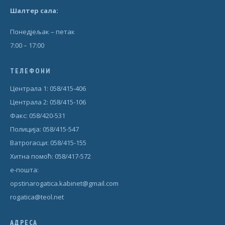
Шал
т
ер сала:
Понедjељак – петак
7:00 – 17:00
ТЕЛЕФОНИ
Централа 1: 058/415-406
Централа 2: 058/415-106
Факс: 058/420-531
Полиција: 058/415-547
Ватрогасци: 058/415-155
Хитна помоћ: 058/417-572
е-пошта:
opstinarogatica.kabinet@gmail.com
rogatica@teol.net
АДРЕСА