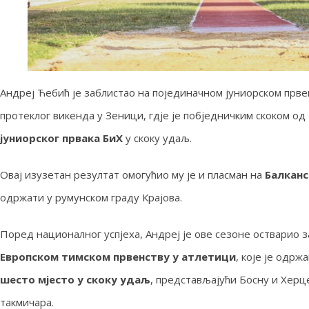
Андреј Ћебић је заблистао на појединачном јуниорском прв
протеклог викенда у Зеници, гдје је побједничким скоком од
јуниорског првака БиХ
у скоку удаљ.
Овај изузетан резултат омогућио му је и пласман на
Балканс
одржати у румунском граду Крајова.
Поред националног успјеха, Андреј је ове сезоне остварио 
Европском тимском првенству у атлетици
, које је одрж
шесто мјесто у скоку удаљ
, представљајући Босну и Херц
такмичара.