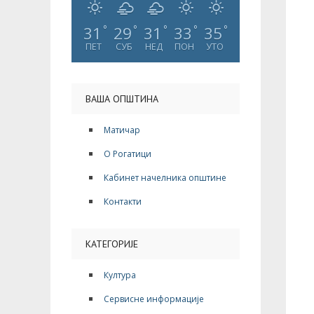
31
29
31
33
35
°
°
°
°
°
ПЕТ
СУБ
НЕД
ПОН
УТО
ВАША ОПШТИНА
Матичар
О Рогатици
Кабинет начелника општине
Контакти
КАТЕГОРИЈЕ
Култура
Сервисне информације