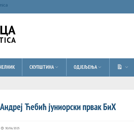
inica
ДОК
ЧЕЛНИК
СКУПШТИНА
ОДЈЕЉЕЊА
Андреј Ћебић јуниорски првак БиХ
30/06/2025