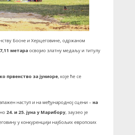
енству Босне и Херцеговине, одржаном
7,11 метара
освојио златну медаљу и титулу
ко првенство за јуниоре
, које ће се
запажен наступ и на међународној сцени –
на
ано
24. и 25. јуна у Марибору
, заузео је
еговину у конкуренцији најбољих европских