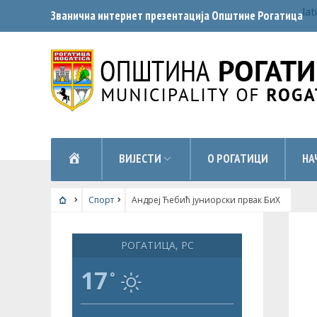
lat
Званична интернет презентација Општинe Рогатица
НАСЛОВНА
ВИЈЕСТИ
О РОГАТИЦИ
НА
Спорт
Андреј Ћебић јуниорски првак БиХ
СПОРТ
РОГАТИЦА, РС
17
°