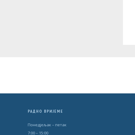
РАДНО ВРИЈЕМЕ
Понедjељак – петак
7:00 – 15:00