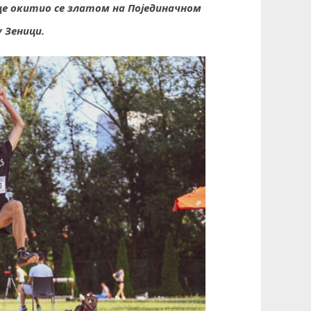
е окитио се златом на Појединачном
 Зеници.