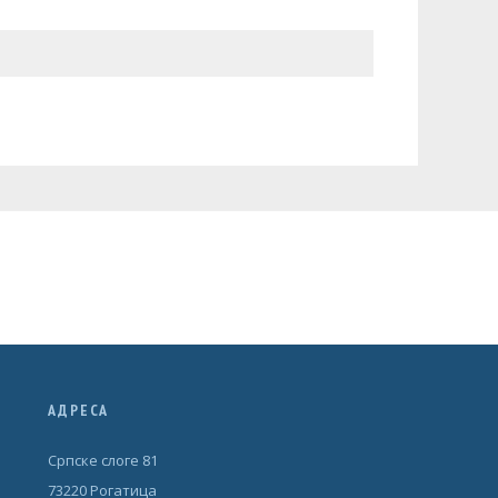
АДРЕСА
Српске слоге 81
73220 Рогатица