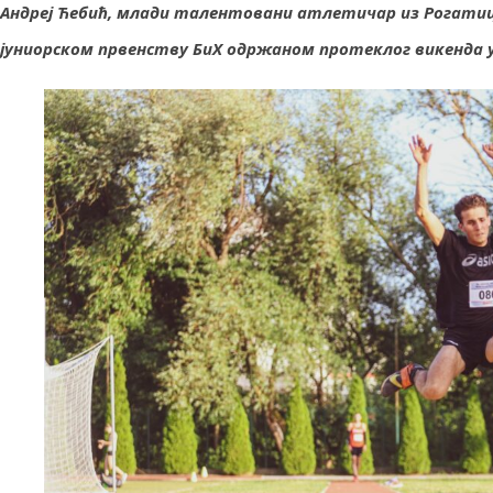
Андреј Ћебић, млади талентовани атлетичар из Рогатиц
јуниорском првенству БиХ одржаном протеклог викенда у