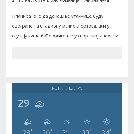
Планирано је да данашње утакмице буду
одигране на Стадиону малих спортова, али у
случају кише биће одигране у спортској дворани.
РОГАТИЦА, РС
29
°
28
30
31
33
34
°
°
°
°
°