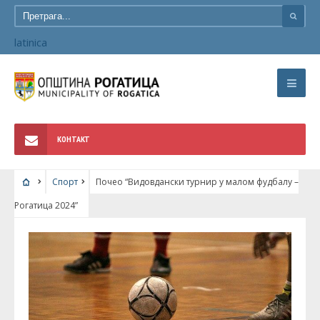
latinica
КОНТАКТ
Спорт
Почео “Видовдански турнир у малом фудбалу –
Рогатица 2024”