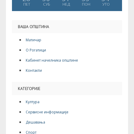
ПЕТ
СУБ
НЕД
ПОН
УТО
ВАША ОПШТИНА
Матичар
О Рогатици
Кабинет начелника општине
Контакти
КАТЕГОРИЈЕ
Култура
Сервисне информације
Дешавања
Спорт