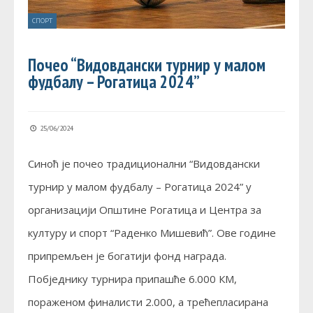
СПОРТ
Почео “Видовдански турнир у малом
фудбалу – Рогатица 2024”
25/06/2024
Синоћ је почео традиционални “Видовдански
турнир у малом фудбалу – Рогатица 2024” у
организацији Општине Рогатица и Центра за
културу и спорт “Раденко Мишевић”. Ове године
припремљен је богатији фонд награда.
Побједнику турнира припашће 6.000 КМ,
пораженом финалисти 2.000, а трећепласирана