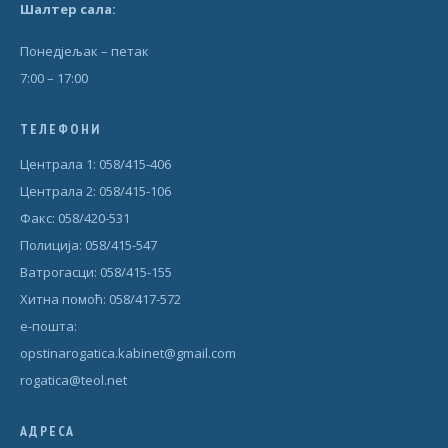
Шал
т
ер сала:
Понедjељак – петак
7:00 – 17:00
ТЕЛЕФОНИ
Централа 1: 058/415-406
Централа 2: 058/415-106
Факс: 058/420-531
Полиција: 058/415-547
Ватрогасци: 058/415-155
Хитна помоћ: 058/417-572
е-пошта:
opstinarogatica.kabinet@gmail.com
rogatica@teol.net
АДРЕСА