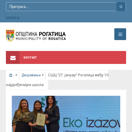
latinica
КОНТАКТ
Дешавања
СШЦ “27. јануар” Рогатица међу 10
најуређенијих школа