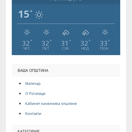
15
°
32
32
31
32
33
°
°
°
°
°
ЧЕТ
ПЕТ
СУБ
НЕД
ПОН
ВАША ОПШТИНА
Матичар
О Рогатици
Кабинет начелника општине
Контакти
КАТЕГОРИЈЕ