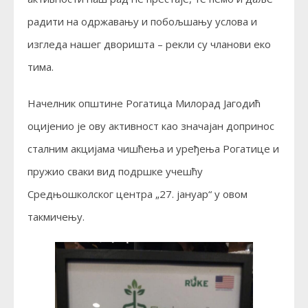
радити на одржавању и побољшању услова и
изгледа нашег дворишта – рекли су чланови еко
тима.
Начелник општине Рогатица Милорад Јагодић
оцијенио је ову активност као значајан допринос
сталним акцијама чишћења и уређења Рогатице и
пружио сваки вид подршке учешћу
Средњошколског центра „27. јануар“ у овом
такмичењу.