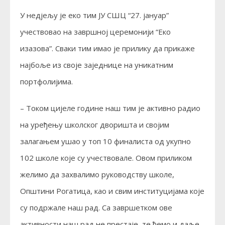
У недјељу је еко тим ЈУ СШЦ “27. јануар”
учествовао на завршној церемонији “Еко
изазова”. Сваки тим имао је прилику да прикаже
најбоље из своје заједнице на уникатним
портфолијима.
– Током цијеле године наш тим је активно радио
на уређењу школског дворишта и својим
залагањем ушао у топ 10 финалиста од укупно
102 школе које су учествовале. Овом приликом
желимо да захвалимо руководству школе,
Општини Рогатица, као и свим институцијама које
су подржале наш рад. Са завршетком ове
активности наш рад не престаје, те ћемо и даље