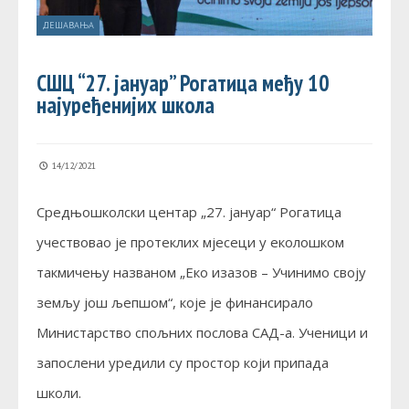
ДЕШАВАЊА
СШЦ “27. јануар” Рогатица међу 10
најуређенијих школа
14/12/2021
Средњошколски центар „27. јануар“ Рогатица
учествовао је протеклих мјесеци у еколошком
такмичењу названом „Еко изазов – Учинимо своју
земљу још љепшом“, које је финансирало
Министарство спољних послова САД-а. Ученици и
запослени уредили су простор који припада
школи.