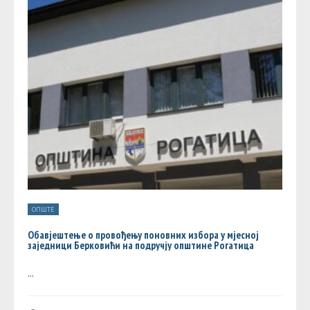
ОПШТЕ
Обавјештење о провођењу поновних избора у мјесној
заједници Берковићи на подручју општине Рогатица
...