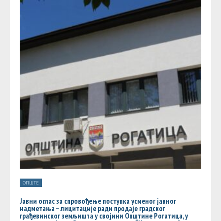
ОПШТЕ
Јавни оглас за спровођење поступка усменог јавног
надметања – лицитације ради продаје градског
грађевинског земљишта у својини Општине Рогатица, у