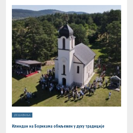
ДЕШАВАЊА
Илиндан на Борикама обиљежен у духу традиције