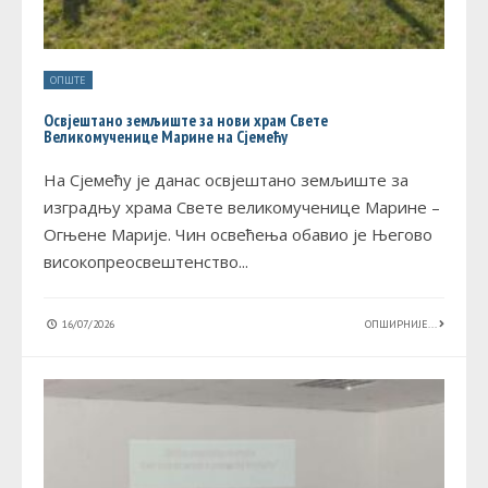
ОПШТЕ
Освјештано земљиште за нови храм Свете
Великомученице Марине на Сјемећу
На Сјемећу је данас освјештано земљиште за
изградњу храма Свете великомученице Марине –
Огњене Марије. Чин освећења обавио је Његово
високопреосвештенство
...
16/07/2026
ОПШИРНИЈЕ...