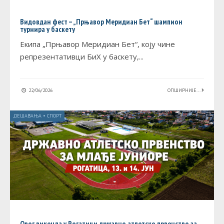
Видовдан фест – „Прњавор Меридиан Бет“ шампион
турнира у баскету
Екипа „Прњавор Меридиан Бет“, коју чине
репрезентативци БиХ у баскету,
...
22/06/2026
ОПШИРНИЈЕ...
ДЕШАВАЊА
•
СПОРТ
Овог викенда у Рогатици државно атлетско првенство за