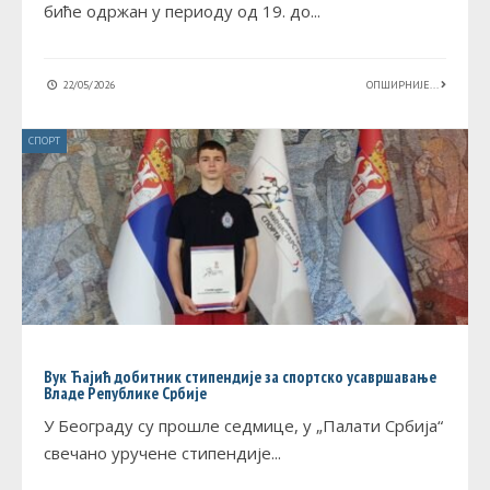
биће одржан у периоду од 19. до
...
22/05/2026
ОПШИРНИЈЕ...
СПОРТ
Вук Ћајић добитник стипендије за спортско усавршавање
Владе Републике Србије
У Београду су прошле седмице, у „Палати Србија“
свечано уручене стипендије
...