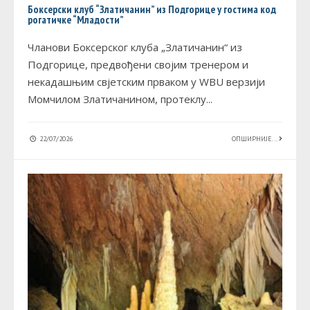
Боксерски клуб “Златичанин” из Подгорице у гостима код
рогатичке “Младости”
Чланови Боксерског клуба „Златичанин“ из
Подгорице, предвођени својим тренером и
некадашњим свјетским прваком у WBU верзији
Момчилом Златичанином, протеклу
...
22/07/2026
ОПШИРНИЈЕ...