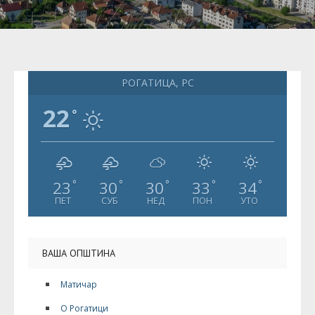
РОГАТИЦА, РС
22
°
23
30
30
33
34
°
°
°
°
°
ПЕТ
СУБ
НЕД
ПОН
УТО
ВАША ОПШТИНА
Матичар
О Рогатици