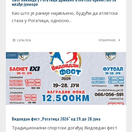
млађе јуниоре
Као што је раније најављено, будући да атлетска
стаза у Рогатици, односно
...
12/06/2026
ОПШИРНИЈЕ...
СПОРТ
Видовдан фест „Рогатица 2026“ од 19. до 28. јуна
Традиционални спортски догађај Видовдан фест