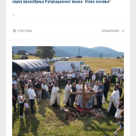
сврху провођења Регулационог плана “Ново насеље”
...
17/07/2026
ОПШИРНИЈЕ...