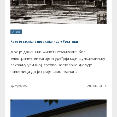
ОПШТЕ
Како је засијала прва сијалица у Рогатици
Док је данашњи живот незамислив без
електричне енергије и уређаја који функционишу
захваљујући њој, готово нестварно дјелује
чињеница да је прије само једног
...
23/07/2026
ОПШИРНИЈЕ...