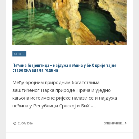
ОПШТЕ
Пећина Говјештица – најдужа пећина у БиХ крије тајне
старе хиљадама година
Међу бројним природним богатствима
заштићеног Парка природе Прача и уједно
кањона истоимене ријеке налази се и најдужа
пећина у Републици Српској и БиХ –
...
21/07/2026
ОПШИРНИЈЕ...