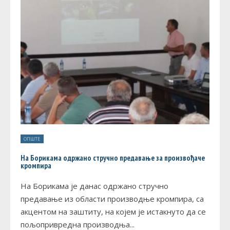
ОПШТЕ
На Борикама одржано стручно предавање за произвођаче
кромпира
На Борикама је данас одржано стручно
предавање из области производње кромпира, са
акцентом на заштиту, на којем је истакнуто да се
пољопривредна производња
...