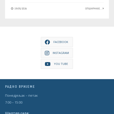
19/05/2026
ОПШИРНИЈЕ...
FACEBOOK
INSTAGRAM
YOU TUBE
РАДНО ВРИЈЕМЕ
Понедjељак – петак
7:00 – 15:00
Шал
т
ер сала: