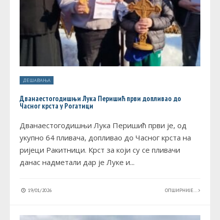
ДЕШАВАЊА
Дванаестогодишњи Лука Перишић први допливао до
Часног крста у Рогатици
Дванаестогодишњи Лука Перишић први је, од
укупно 64 пливача, допливао до Часног крста на
ријеци Ракитници. Крст за који су се пливачи
данас надметали дар је Луке и
...
19/01/2026
ОПШИРНИЈЕ...