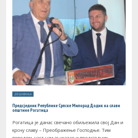
ДЕШАВАЊА
Предсједник Републике Српске Милорад Додик на слави
општине Рогатица
Рогатица је данас свечано обиљежила свој Дан и
крсну славу – Преображење Господње. Тим
поводом, част нам је указао и предсједник