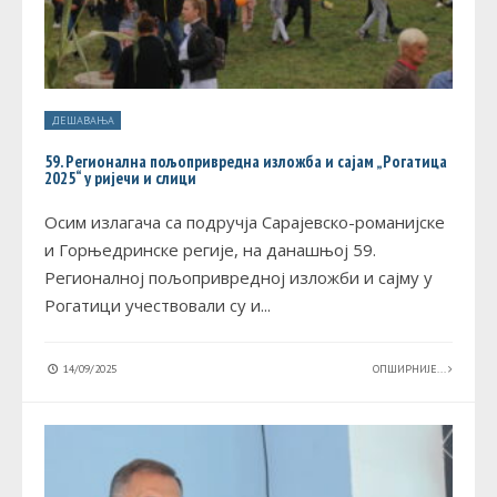
ДЕШАВАЊА
59. Регионална пољопривредна изложба и сајам „Рогатица
2025“ у ријечи и слици
Осим излагача са подручја Сарајевско-романијске
и Горњедринске регије, на данашњој 59.
Регионалној пољопривредној изложби и сајму у
Рогатици учествовали су и
...
14/09/2025
ОПШИРНИЈЕ...