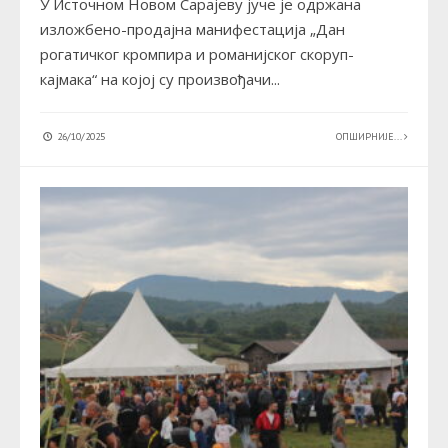
У Источном Новом Сарајеву јуче је одржана
изложбено-продајна манифестација „Дан
рогатичког кромпира и романијског скоруп-
кајмака“ на којој су произвођачи
...
26/10/2025
ОПШИРНИЈЕ...