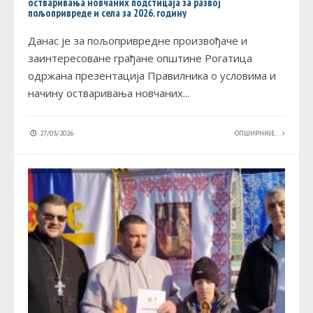
остваривања новчаних подстицаја за развој
пољопривреде и села за 2026. годину
Данас је за пољопривредне произвођаче и
заинтересоване грађане општине Рогатица
одржана презентација Правилника о условима и
начину остваривања новчаних
...
27/03/2026
ОПШИРНИЈЕ...