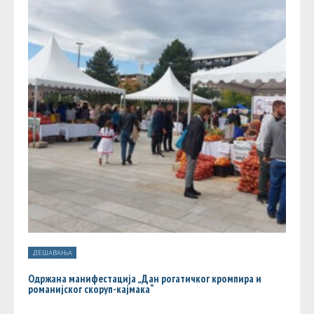
ДЕШАВАЊА
Одржана манифестација „Дан рогатичког кромпира и
романијског скоруп-кајмака“