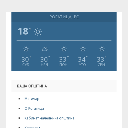
РОГАТИЦА, РС
18
°
30
30
33
34
33
°
°
°
°
°
СУБ
НЕД
ПОН
УТО
СРИ
ВАША ОПШТИНА
Матичар
О Рогатици
Кабинет начелника општине
Контакти