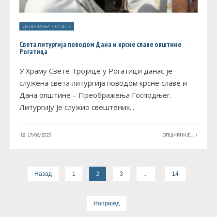
ДЕШАВАЊА
•
ОПШТЕ
Света литургија поводом Дана и крсне славе општине
Рогатица
У Храму Свете Тројице у Рогатици данас је
служена света литургија поводом крсне славе и
Дана општине – Преображења Господњег.
Литургију је служио свештеник
...
19/08/2025
ОПШИРНИЈЕ...
2
…
Назад
1
3
14
Напријед