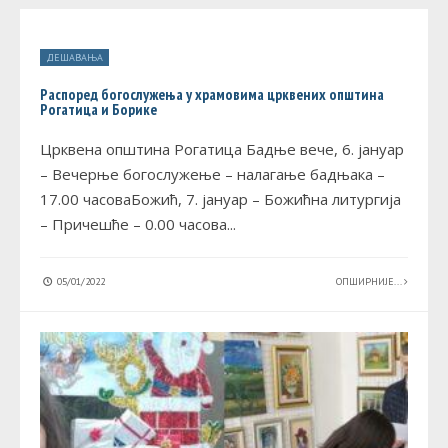
ДЕШАВАЊА
Распоред богослужења у храмовима црквених општина
Рогатица и Борике
Црквена општина Рогатица Бадње вече, 6. јануар
– Вечерње богослужење – налагање бадњака –
17.00 часоваБожић, 7. јануар – Божићна литургија
– Причешће – 0.00 часова
...
05/01/2022
ОПШИРНИЈЕ...