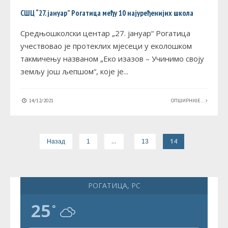
СШЦ “27. јануар” Рогатица међу 10 најуређенијих школа
Средњошколски центар „27. јануар“ Рогатица
учествовао је протеклих мјесеци у еколошком
такмичењу названом „Еко изазов – Учинимо своју
земљу још љепшом“, које је
...
14/12/2021
ОПШИРНИЈЕ...
…
14
Назад
1
13
РОГАТИЦА, РС
25
°