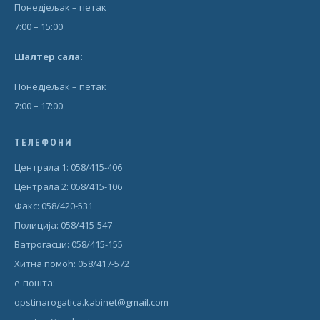
Понедjељак – петак
7:00 – 15:00
Шал
т
ер сала:
Понедjељак – петак
7:00 – 17:00
ТЕЛЕФОНИ
Централа 1: 058/415-406
Централа 2: 058/415-106
Факс: 058/420-531
Полиција: 058/415-547
Ватрогасци: 058/415-155
Хитна помоћ: 058/417-572
е-пошта:
opstinarogatica.kabinet@gmail.com