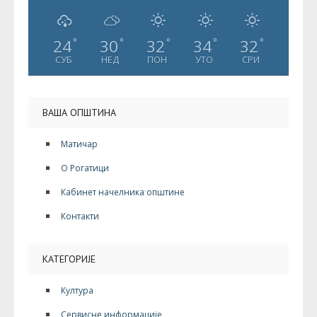
24
30
32
34
32
°
°
°
°
°
СУБ
НЕД
ПОН
УТО
СРИ
ВАША ОПШТИНА
Матичар
О Рогатици
Кабинет начелника општине
Контакти
КАТЕГОРИЈЕ
Култура
Сервисне информације