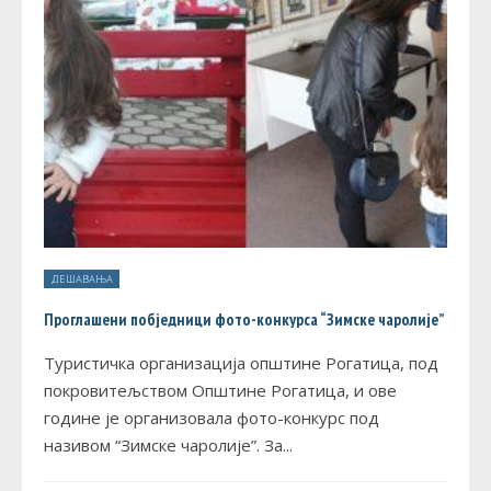
ДЕШАВАЊА
Проглашени побједници фото-конкурса “Зимске чаролије”
Туристичка организација општине Рогатица, под
покровитељством Општине Рогатица, и ове
године је организовала фото-конкурс под
називом “Зимске чаролије”. За
...