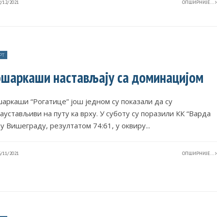
/12/2021
ОПШИРНИЈЕ...
РТ
шаркаши настављају са доминацијом
аркаши “Рогатице” још једном су показали да су
аустављиви на путу ка врху. У суботу су поразили КК “Варда
 у Вишеграду, резултатом 74:61, у оквиру
...
/11/2021
ОПШИРНИЈЕ...