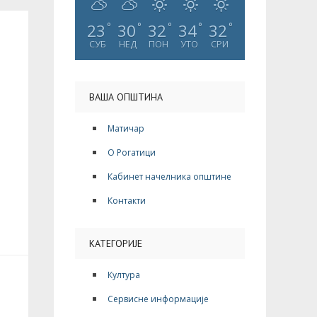
23
30
32
34
32
°
°
°
°
°
СУБ
НЕД
ПОН
УТО
СРИ
ВАША ОПШТИНА
Матичар
О Рогатици
Кабинет начелника општине
Контакти
КАТЕГОРИЈЕ
Култура
Сервисне информације