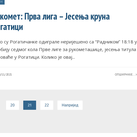
РТ
комет: Прва лига – Јесења круна
гатици
о су Рогатичанке одиграле неријешено са “Радником” 18:18 у
бију седмог кола Прве лиге за рукометашице, јесења титула
оваће у Рогатици. Колико је овај
...
/11/2021
ОПШИРНИЈЕ...
21
20
22
Напријед