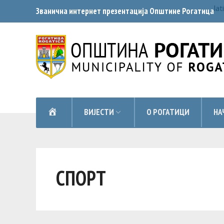
lat
Званична интернет презентација Општинe Рогатица
НАСЛОВНА
ВИЈЕСТИ
О РОГАТИЦИ
НА
СПОРТ