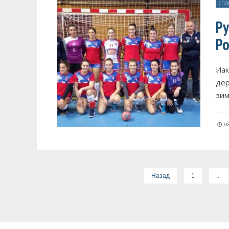
СПО
Ру
Ро
Иак
дер
зим
08
…
Назад
1