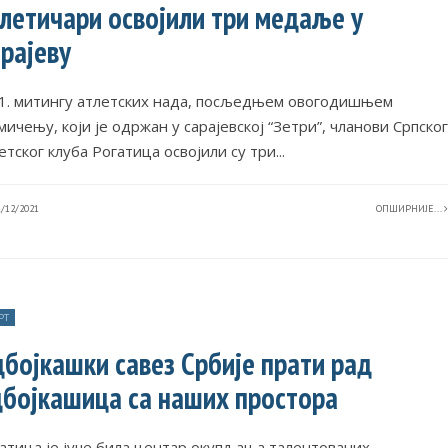
летичари освојили три медаље у
рајеву
1. митингу атлетских нада, посљедњем овогодишњем
мичењу, који је одржан у сарајевској “Зетри”, чланови Српског
етског клуба Рогатица освојили су три
...
/12/2021
ОПШИРНИЈЕ...
РТ
бојкашки савез Србије прати рад
бојкашица са наших простора
атица је јуче била центар окупљања талентованих