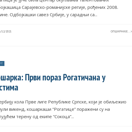
ојкашица Сарајевско-романијске регије, рођених 2008.
ине. Одбојкашки савез Србије, у сарадњи са
...
/12/2021
ОПШИРНИЈЕ...
РТ
шарка: Први пораз Рогатичана у
стима
ербију кола Прве лиге Републике Српске, који је обиљежио
ули викенд, кошаркаши “Рогатице” поражени су на
тујућем терену од екипе “Сокоца”
...