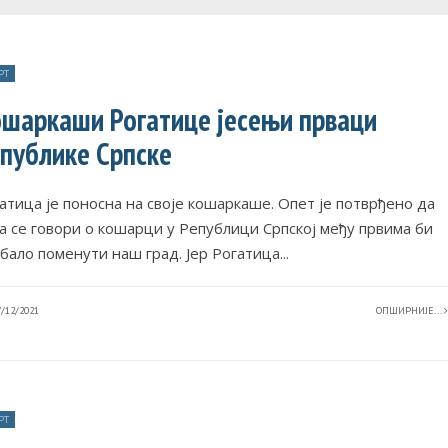
РТ
шаркаши Рогатице јесењи прваци
публике Српске
атица је поносна на своје кошаркаше. Опет је потврђено да
а се говори о кошарци у Републици Српској међу првима би
бало поменути наш град. Јер Рогатица
...
/12/2021
ОПШИРНИЈЕ...
РТ