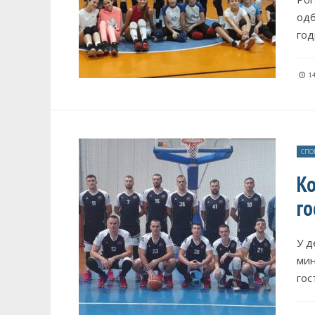
одб
год
14
СПО
Ко
го
У д
мин
гос