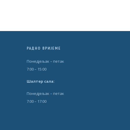
РАДНО ВРИЈЕМЕ
Понедjељак – петак
7:00 – 15:00
Шал
т
ер сала:
Понедjељак – петак
7:00 – 17:00