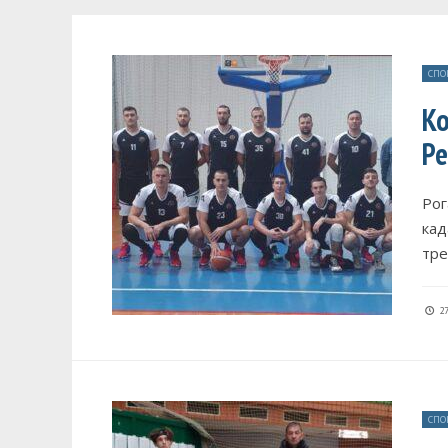
СПО
Ко
Ре
Рог
кад
тре
27
СПО