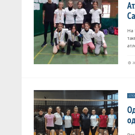
Ат
Са
На 
так
атл
21
СПО
Од
од
Рог