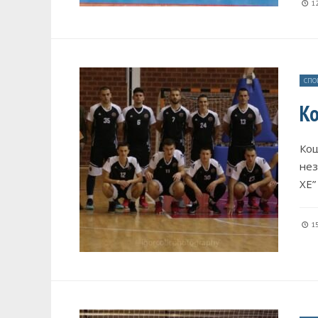
12
СПО
Ко
Кош
нез
ХЕ”
15