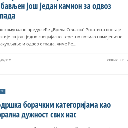
бављен још један камион за одвоз
тпада
но комунално предузеће „Врела Сељани“ Рогатица постаје
атије за још једно специјално теретно возило намијењено
сакупљање и одвоз отпада, чиме ће
...
/07/2026
ОПШИРНИЈЕ...
ТЕ
дршка борачким категоријама као
рална дужност свих нас