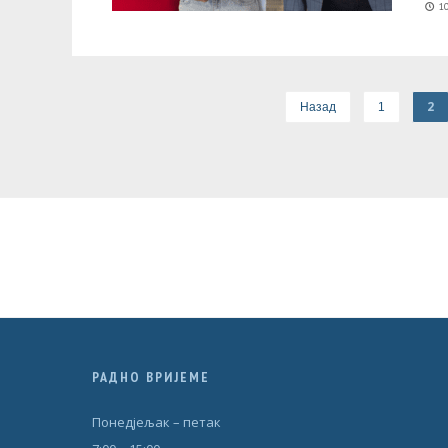
10
2
Назад
1
РАДНО ВРИЈЕМЕ
Понедjељак – петак