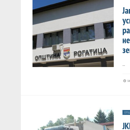
Ја
ус
ра
не
зе
...
16
ОПШ
ЈК