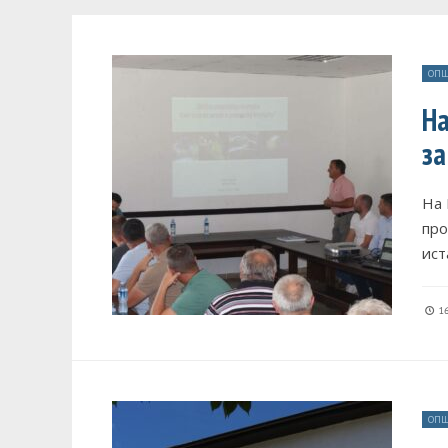
ОПШ
На
за
На 
про
ист
16
ОПШ