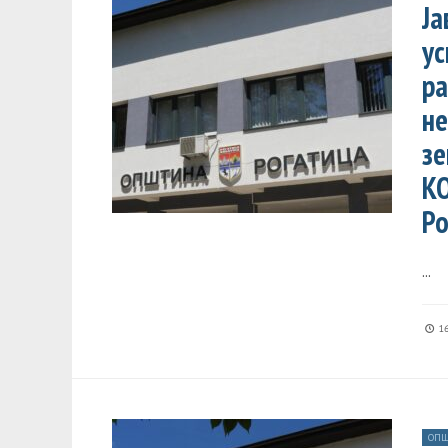
Ја
ус
ра
не
зе
КО
Ро
...
16
ОПШ