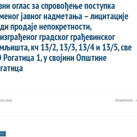
вни оглас за спровођење поступка
меног јавног надметања – лицитације
ди продаје непокретности,
изграђеног градског грађевинског
мљишта, кч 13/2, 13/3, 13/4 и 13/5, све
 Рогатица 1, у својини Општине
гатица
/07/2026
ОПШИРНИЈЕ...
ТЕ