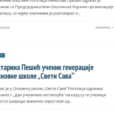
елник општине Рогатица Нинослав Прелић одржао је
танак са Предсједништвом Општинске борачке организације
атица, са чијим члановима је разговарао о
...
/06/2026
ОПШИРНИЈЕ...
ТЕ
тарина Пешић ученик генерације
новне школе „Свети Сава“
ас је у Основној школи „Свети Сава“ Рогатица одржана
чаност „Дан ученичких постигнућа“ на којој су се ученици
етог разреда званично опростили од
...