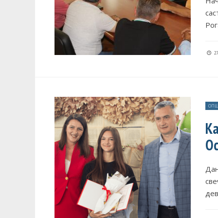
Нач
сас
Рог
27
ОПШ
Ка
Ос
Дан
све
дев