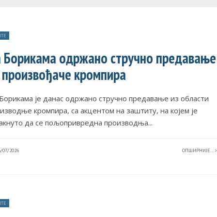
ТЕ
 Борикама одржано стручно предавање
 произвођаче кромпира
Борикама је данас одржано стручно предавање из области
изводње кромпира, са акцентом на заштиту, на којем је
акнуто да се пољопривредна производња
...
/07/2026
ОПШИРНИЈЕ...
ТЕ