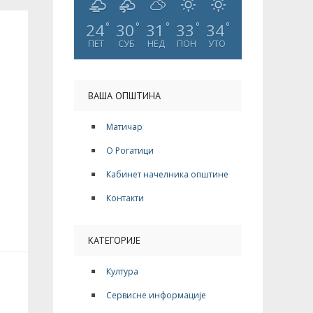
24
30
31
33
34
°
°
°
°
°
ПЕТ
СУБ
НЕД
ПОН
УТО
ВАША ОПШТИНА
Матичар
О Рогатици
Кабинет начелника општине
Контакти
КАТЕГОРИЈЕ
Култура
Сервисне информације