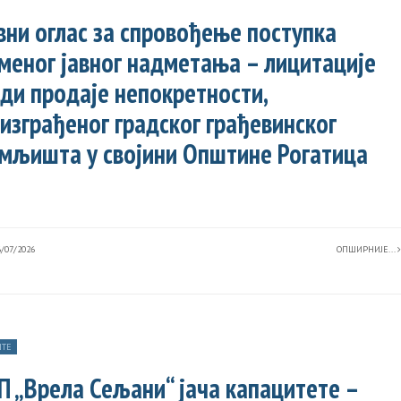
вни оглас за спровођење поступка
меног јавног надметања – лицитације
ди продаје непокретности,
изграђеног градског грађевинског
мљишта у својини Општине Рогатица
/07/2026
ОПШИРНИЈЕ...
ТЕ
П „Врела Сељани“ јача капацитете –