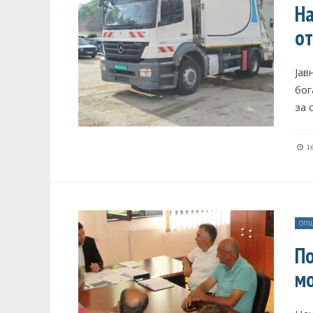
На
о
Јав
бог
за 
16
ОПШ
По
мо