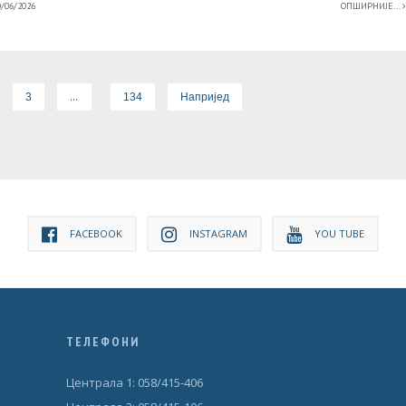
/06/2026
ОПШИРНИЈЕ...
…
3
134
Напријед
FACEBOOK
INSTAGRAM
YOU TUBE
ТЕЛЕФОНИ
Централа 1: 058/415-406