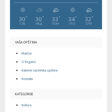
30
30
33
34
32
°
°
°
°
°
СУБ
НЕД
ПОН
УТО
СРИ
VAŠA OPŠTINA
Matičar
O Rogatici
Kabinet načelnika opštine
Kontakti
KATEGORIJE
Kultura