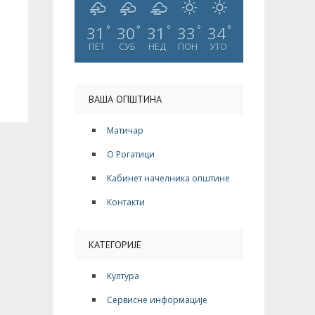
31
30
31
33
34
°
°
°
°
°
ПЕТ
СУБ
НЕД
ПОН
УТО
ВАША ОПШТИНА
Матичар
О Рогатици
Кабинет начелника општине
Контакти
КАТЕГОРИЈЕ
Култура
Сервисне информације