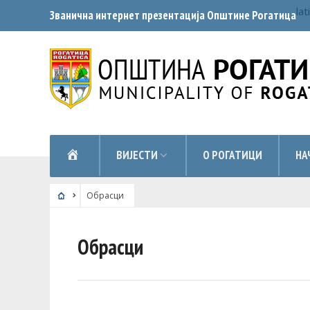
lat
Званична интернет презентација Општинe Рогатица
НАСЛОВНА
ВИЈЕСТИ
О РОГАТИЦИ
НА
Обрасци
Обрасци