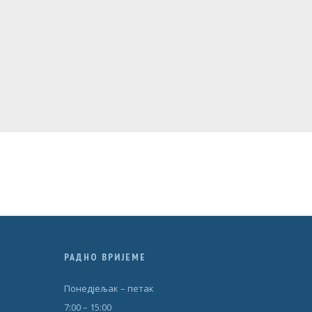
РАДНО ВРИЈЕМЕ
Понедjељак – петак
7:00 – 15:00