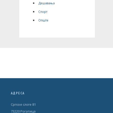
Дешавања
Спорт
Опште
АДРЕСА
Српске слоге 81
73220 Рогатица