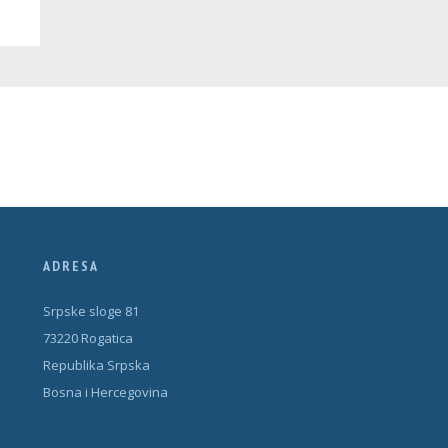
ADRESA
Srpske sloge 81
73220 Rogatica
Republika Srpska
Bosna i Hercegovina