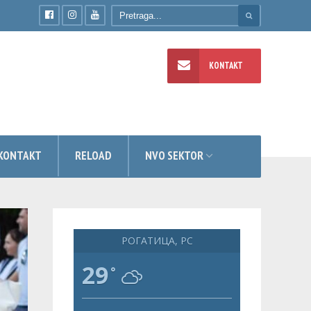
KONTAKT
TI
KONTAKT
RELOAD
NVO SEKTOR
РОГАТИЦА, РС
29
°