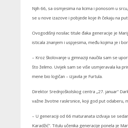
Njih 66, sa osmjesima na licima i ponosom u srcu,
se u nove izazove i pobjede koje ih čekaju na put
Ovogodišnji nosilac titule đaka generacije je Mari
isticala znanjem i uspjesima, među kojima je i bora
– Kroz školovanje u gimnaziji naučila sam se upo
što želimo. Uvijek sam se više usmjeravala ka pr
mene bio logičan – izjavila je Furtula.
Direktor Srednjoškolskog centra „27. januar“ Dar
važne životne raskrsnice, koji god put odaberu, mor
– U generaciji od 66 maturanata izdvaja se sedam 
Karadžić“. Titulu učenika generacije ponela je Mar