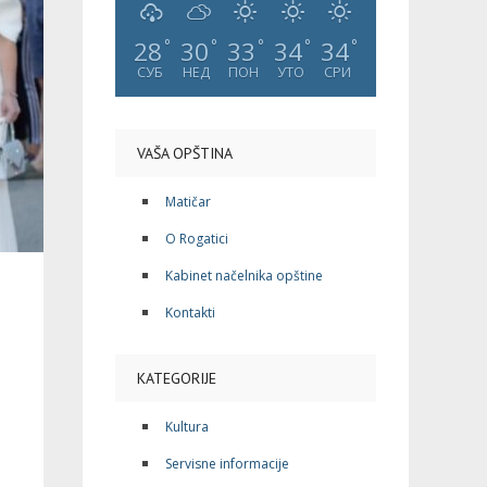
28
30
33
34
34
°
°
°
°
°
СУБ
НЕД
ПОН
УТО
СРИ
VAŠA OPŠTINA
Matičar
O Rogatici
Kabinet načelnika opštine
Kontakti
KATEGORIJE
Kultura
Servisne informacije