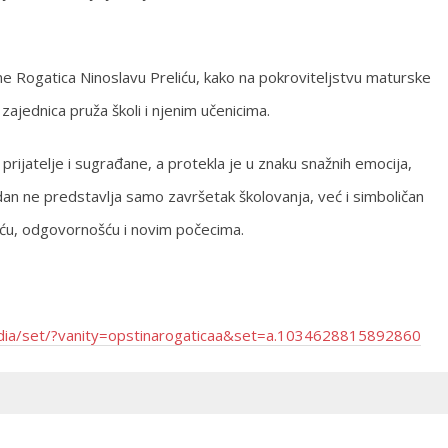
ne Rogatica Ninoslavu Preliću, kako na pokroviteljstvu maturske
 zajednica pruža školi i njenim učenicima.
 prijatelje i sugrađane, a protekla je u znaku snažnih emocija,
dan ne predstavlja samo završetak školovanja, već i simboličan
šću, odgovornošću i novim počecima.
dia/set/?vanity=opstinarogaticaa&set=a.1034628815892860