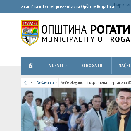
ћирили
Zvanična internet prezentacija Opštine Rogatica
NASLOVNA
VIJESTI
O ROGATICI
NAČEL
Dešavanja
Veče elegancije i uspomena – Ispraćena 6