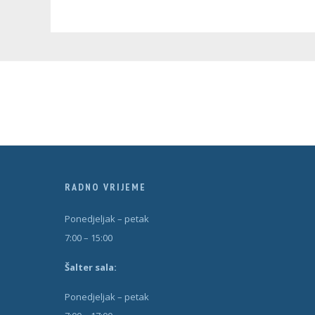
RADNO VRIJEME
Ponedjeljak – petak
7:00 – 15:00
Šal
t
er sala:
Ponedjeljak – petak