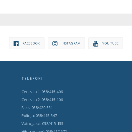
FACEBOOK
INSTAGRAM
YOU TUBE
TELEFONI
Centrala 1: 058/415-406
Centrala 2: 058/415-106
Faks: 058/420-531
Policija: 058/415-547
Vatrogasci: 058/415-155
Hitna pomoć: 058/417-572