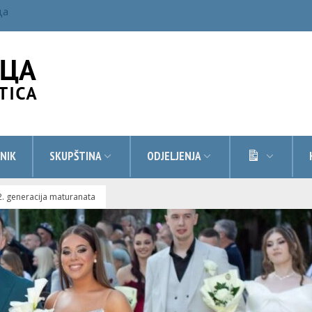
ца
DOKUMEN
NIK
SKUPŠTINA
ODJELJENJA
2. generacija maturanata