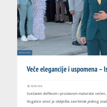
DEŠAVANJA
Veče elegancije i uspomena – I
30/05/2026
Svečanim defileom i proslavom maturske večeri, 6
Rogatice sinoć je obilježila završetak jednog zna