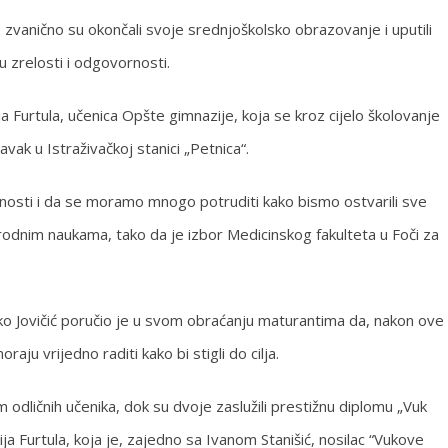
 zvanično su okončali svoje srednjoškolsko obrazovanje i uputili
u zrelosti i odgovornosti.
ja Furtula, učenica Opšte gimnazije, koja se kroz cijelo školovanje
vak u Istraživačkoj stanici „Petnica“.
rnosti i da se moramo mnogo potruditi kako bismo ostvarili sve
irodnim naukama, tako da je izbor Medicinskog fakulteta u Foči za
ko Jovičić poručio je u svom obraćanju maturantima da, nakon ove
aju vrijedno raditi kako bi stigli do cilja.
odličnih učenika, dok su dvoje zaslužili prestižnu diplomu „Vuk
ija Furtula, koja je, zajedno sa Ivanom Stanišić, nosilac “Vukove