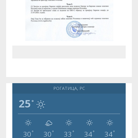
РОГАТИЦА, РС
25
°
30
30
33
34
34
°
°
°
°
°