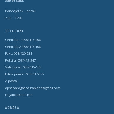
Šal
t
er sala:
Ponedjeljak – petak
7:00 – 17:00
TELEFONI
Centrala 1: 058/415-406
Centrala 2: 058/415-106
Faks: 058/420-531
Policija: 058/415-547
Vatrogasci: 058/415-155
Hitna pomoć: 058/417-572
e-pošta:
opstinarogatica.kabinet@gmail.com
rogatica@teol.net
ADRESA