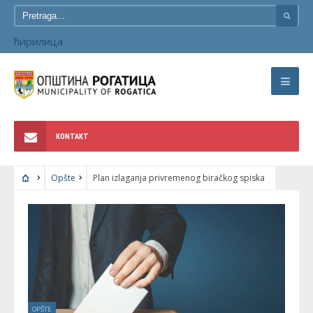
ћирилица
KONTAKT
Opšte
Plan izlaganja privremenog biračkog spiska
OPŠTE