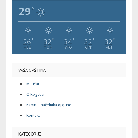
29
°
26
32
34
32
32
°
°
°
°
°
НЕД
ПОН
УТО
СРИ
ЧЕТ
VAŠA OPŠTINA
Matičar
O Rogatici
Kabinet načelnika opštine
Kontakti
KATEGORIJE