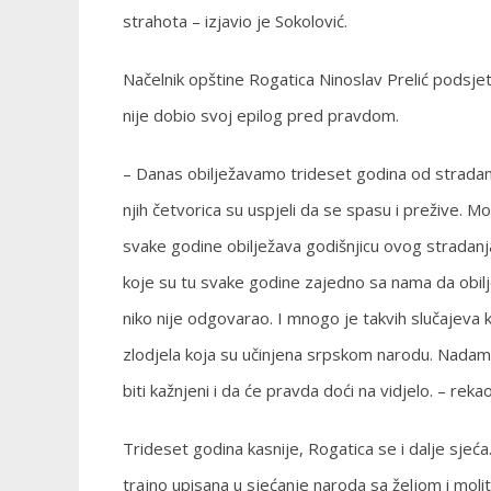
strahota – izjavio je Sokolović.
Načelnik opštine Rogatica Ninoslav Prelić podsjet
nije dobio svoj epilog pred pravdom.
– Danas obilježavamo trideset godina od stradanja
njih četvorica su uspjeli da se spasu i prežive. 
svake godine obilježava godišnjicu ovog stradanja
koje su tu svake godine zajedno sa nama da obilj
niko nije odgovarao. I mnogo je takvih slučajeva koj
zlodjela koja su učinjena srpskom narodu. Nadam 
biti kažnjeni i da će pravda doći na vidjelo. – rekao
Trideset godina kasnije, Rogatica se i dalje sjeća. 
trajno upisana u sjećanje naroda sa željom i moli