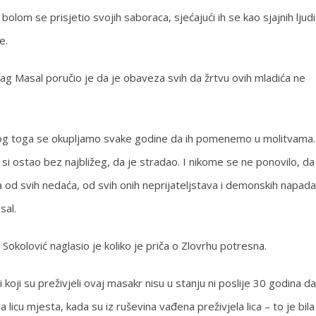
bolom se prisjetio svojih saboraca, sjećajući ih se kao sjajnih ljudi
e.
ag Masal poručio je da je obaveza svih da žrtvu ovih mladića ne
Zbog toga se okupljamo svake godine da ih pomenemo u molitvama.
si ostao bez najbližeg, da je stradao. I nikome se ne ponovilo, da
od svih nedaća, od svih onih neprijateljstava i demonskih napada
sal.
okolović naglasio je koliko je priča o Zlovrhu potresna.
di koji su preživjeli ovaj masakr nisu u stanju ni poslije 30 godina da
licu mjesta, kada su iz ruševina vađena preživjela lica – to je bila