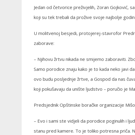
Jedan od četvorice preživjelih, Zoran Gojković, sa 
koji su tek trebali da prožive svoje najbolje godin
U molitvenoj besjedi, protojerej-stavrofor Predr
zaborave:
– Njihovu žrtvu nikada ne smijemo zaboraviti. 
Samo porodice znaju kako je to kada neko javi da 
ovo budu posljednje žrtve, a Gospod da nas čuva 
koji pokušavaju da unište ljudstvo – poručio je Ma
Predsjednik Opštinske boračke organizacije Mišo S
– Evo i sami ste vidjeli da porodice poginulih i lju
stanu pred kamere. To je toliko potresna priča. Na 