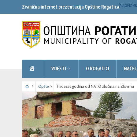
ћирили
Zvanična internet prezentacija Opštine Rogatica
NASLOVNA
VIJESTI
O ROGATICI
NAČEL
Opšte
Trideset godina od NATO zločina na Zlovrhu