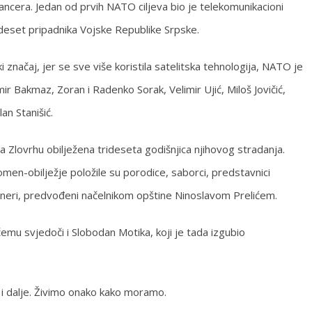
era. Jedan od prvih NATO ciljeva bio je telekomunikacioni
 deset pripadnika Vojske Republike Srpske.
i značaj, jer se sve više koristila satelitska tehnologija, NATO je
r Bakmaz, Zoran i Radenko Sorak, Velimir Ujić, Miloš Jovičić,
an Stanišić.
a Zlovrhu obilježena trideseta godišnjica njihovog stradanja.
omen-obilježje položile su porodice, saborci, predstavnici
ioneri, predvođeni načelnikom opštine Ninoslavom Prelićem.
o čemu svjedoči i Slobodan Motika, koji je tada izgubio
e i dalje. Živimo onako kako moramo.