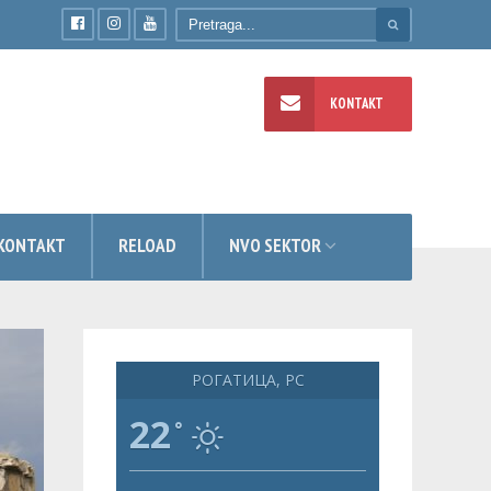
KONTAKT
TI
KONTAKT
RELOAD
NVO SEKTOR
РОГАТИЦА, РС
22
°