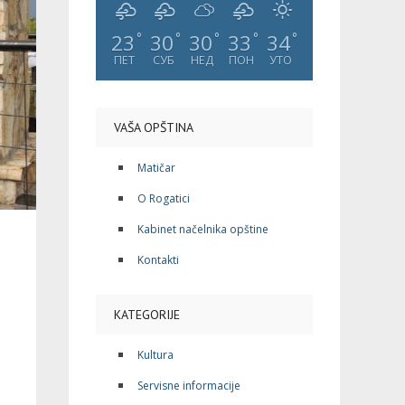
23
30
30
33
34
°
°
°
°
°
ПЕТ
СУБ
НЕД
ПОН
УТО
VAŠA OPŠTINA
Matičar
O Rogatici
Kabinet načelnika opštine
Kontakti
KATEGORIJE
Kultura
Servisne informacije