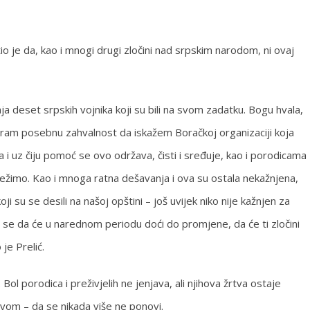
io je da, kao i mnogi drugi zločini nad srpskim narodom, ni ovaj
 deset srpskih vojnika koji su bili na svom zadatku. Bogu hvala,
Moram posebnu zahvalnost da iskažem Boračkoj organizaciji koja
 i uz čiju pomoć se ovo održava, čisti i sređuje, kao i porodicama
ežimo. Kao i mnoga ratna dešavanja i ova su ostala nekažnjena,
i su se desili na našoj opštini – još uvijek niko nije kažnjen za
se da će u narednom periodu doći do promjene, da će ti zločini
 je Prelić.
Bol porodica i preživjelih ne jenjava, ali njihova žrtva ostaje
tvom – da se nikada više ne ponovi.