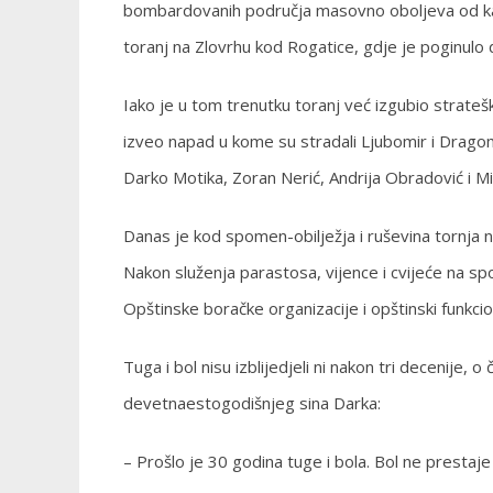
bombardovanih područja masovno oboljeva od kanc
toranj na Zlovrhu kod Rogatice, gdje je poginulo
Iako je u tom trenutku toranj već izgubio stratešk
izveo napad u kome su stradali Ljubomir i Dragomi
Darko Motika, Zoran Nerić, Andrija Obradović i Mil
Danas je kod spomen-obilježja i ruševina tornja n
Nakon služenja parastosa, vijence i cvijeće na sp
Opštinske boračke organizacije i opštinski funkc
Tuga i bol nisu izblijedjeli ni nakon tri decenije, 
devetnaestogodišnjeg sina Darka:
– Prošlo je 30 godina tuge i bola. Bol ne prestaj