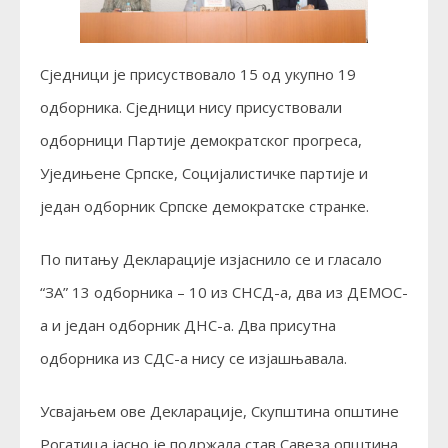
Сједници је присуствовало 15 од укупно 19
одборника. Сједници нису присуствовали
одборници Партије демократског прогреса,
Уједињене Српске, Социјалистичке партије и
један одборник Српске демократске странке.
По питању Декларације изјаснило се и гласало
“ЗА” 13 одборника – 10 из СНСД-а, два из ДЕМОС-
а и један одборник ДНС-а. Два присутна
одборника из СДС-а нису се изјашњавала.
Усвајањем ове Декларације, Скупштина општине
Рогатица јасно је подржала став Савеза општина