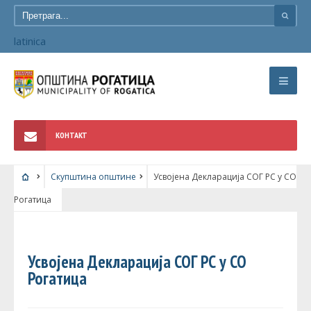
latinica
КОНТАКТ
Скупштина општине
Усвојена Декларација СОГ РС у СО
Рогатица
СКУПШТИНА ОПШТИНЕ
Усвојена Декларација СОГ РС у СО
Рогатица