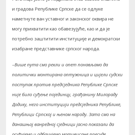
и градова Републике Српске да се одлуке
наметнуте ван уставног и законског оквира не
могу прихватити као обавезујуће, као и да је
потребно заштитити институције и демократски
изабране представнике српског народа.
–
Више пута смо рекли и опет понављамо да
политички монтирана оптужница и цијели судски
поступак против предсједника Републике Српске
није било суђење појединцу, грађанину Милораду
Додику, него институцији предсједника Републике,
Републици Српској и њеном народу. Зато смо на
данашњој ванредној сједници јасно показали да
осуђујемо и одбацујемо мотивисане пресуде