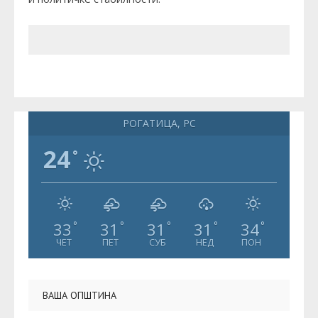
РОГАТИЦА, РС
24
°
33
31
31
31
34
°
°
°
°
°
ЧЕТ
ПЕТ
СУБ
НЕД
ПОН
ВАША ОПШТИНА