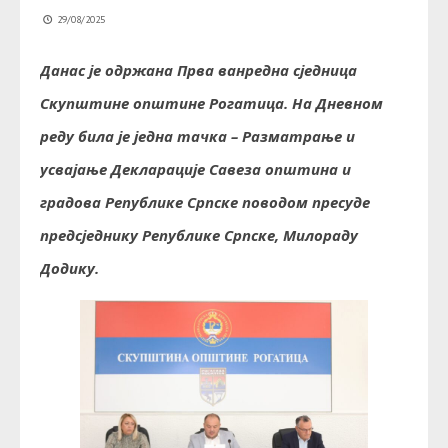
29/08/2025
Данас је одржана Прва ванредна сједница
Скупштине општине Рогатица. На Дневном
реду била је једна тачка – Разматрање и
усвајање Декларације Савеза општина и
градова Републике Српске поводом пресуде
предсједнику Републике Српске, Милораду
Додику.