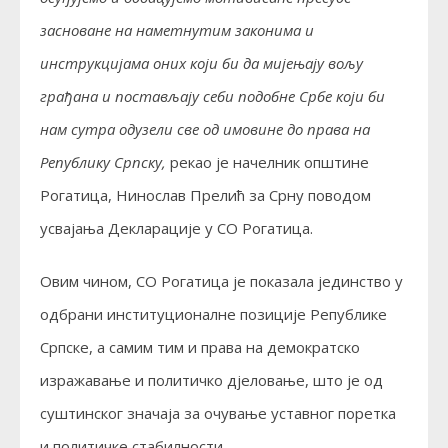
засноване на наметнутим законима и
инструкцијама оних који би да мијењају вољу
грађана и постављају себи подобне Србе који би
нам сутра одузели све од имовине до права на
Републику Српску,
рекао је начелник општине
Рогатица, Нинослав Прелић за Срну поводом
усвајања Декларације у СО Рогатица.
Овим чином, СО Рогатица је показала јединство у
одбрани институционалне позиције Републике
Српске, а самим тим и права на демократско
изражавање и политичко дјеловање, што је од
суштинског значаја за очување уставног поретка
и политичке стабилности.