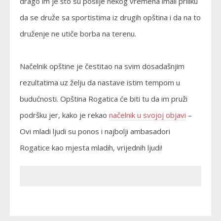
drago im je što su poslije nekog vremena imali priliku
da se druže sa sportistima iz drugih opština i da na to
druženje ne utiče borba na terenu.
Načelnik opštine je čestitao na svim dosadašnjim
rezultatima uz želju da nastave istim tempom u
budućnosti. Opština Rogatica će biti tu da im pruži
podršku jer, kako je rekao
načelnik u svojoj objavi
–
Ovi mladi ljudi su ponos i najbolji ambasadori
Rogatice kao mjesta mladih, vrijednih ljudi!