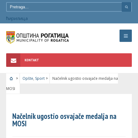
ћирилица
KONTAKT
Opšte
,
Sport
Načelnik ugostio osvajače medalja na
MOSI
OPŠTE
•
SPORT
Načelnik ugostio osvajače medalja na
MOSI