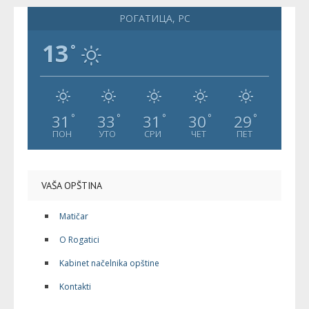
РОГАТИЦА, РС
13
°
31
33
31
30
29
°
°
°
°
°
ПОН
УТО
СРИ
ЧЕТ
ПЕТ
VAŠA OPŠTINA
Matičar
O Rogatici
Kabinet načelnika opštine
Kontakti