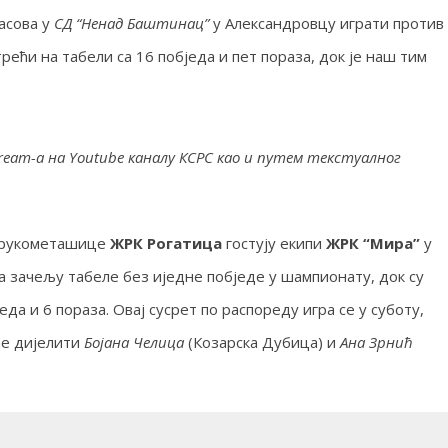
асова у
СД “Ненад Баштинац”
у Александровцу
играти против
рећи на табели са 16 побједа и пет пораза, док је наш тим
ream-a на Youtube каналу КСРС као и путем текстуалног
е, рукометашице
ЖРК Рогатица
гостују екипи
ЖРК “Мира”
у
а зачељу табеле без иједне побједе у шампионату, док су
да и 6 пораза. Овај сусрет по распореду игра се у суботу,
ће дијелити
Бојана Челица
(Козарска Дубица) и
Ана Зрнић