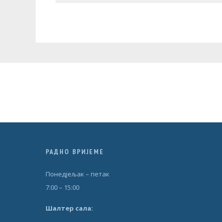
РАДНО ВРИЈЕМЕ
Понедjељак – петак
7:00 – 15:00
Шал
т
ер сала: