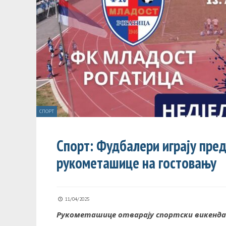
СПОРТ
Спорт: Фудбалери играју пре
рукометашице на гостовању
11/04/2025
Рукометашице отварају спортски викенда н