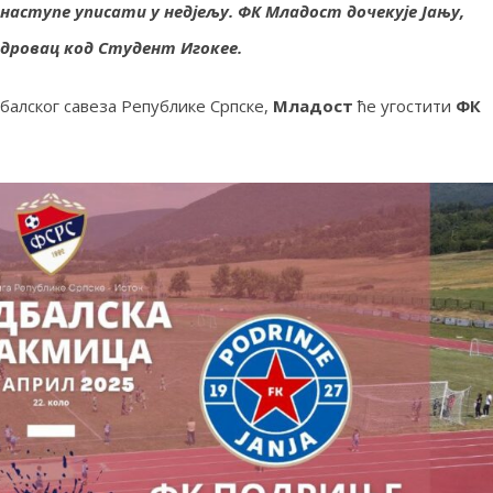
 наступе уписати у недјељу. ФК Младост дочекује Јању,
ндровац код Студент Игокее.
дбалског савеза Републике Српске,
Младост
ће угостити
ФК