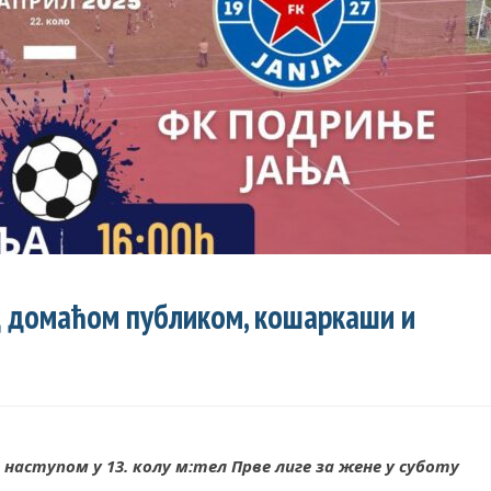
д домаћом публиком, кошаркаши и
аступом у 13. колу м:тел Прве лиге за жене у суботу