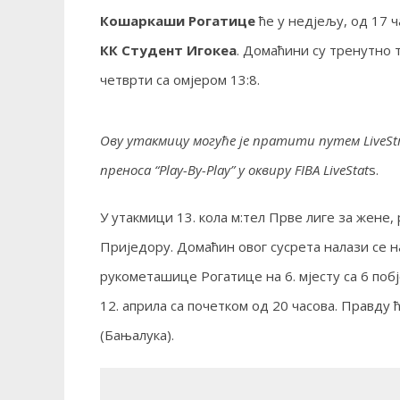
Кошаркаши Рогатице
ће у недјељу, од 17 ч
КК Студент Игокеа
. Домаћини су тренутно т
четврти са омјером 13:8.
Ову утакмицу могуће je пратити путем LiveSt
преноса “Play-By-Play” у оквиру FIBA LiveStat
s.
У утакмици 13. кола м:тел Прве лиге за жен
Приједору. Домаћин овог сусрета налази се н
рукометашице Рогатице на 6. мјесту са 6 побје
12. априла са почетком од 20 часова. Правду 
(Бањалука).