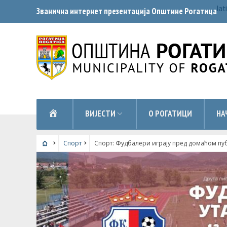
lat
Званична интернет презентација Општинe Рогатица
НАСЛОВНА
ВИЈЕСТИ
О РОГАТИЦИ
НА
Спорт
Спорт: Фудбалери играју пред домаћом п