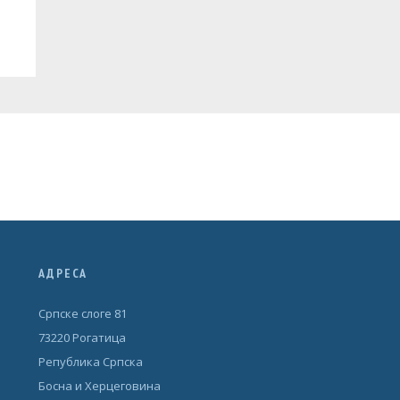
АДРЕСА
Српске слоге 81
73220 Рогатица
Република Српска
Босна и Херцеговина