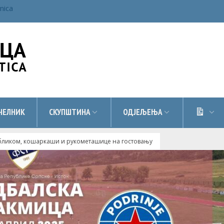
inica
ДОК
ЧЕЛНИК
СКУПШТИНА
ОДЈЕЉЕЊА
убликом, кошаркаши и рукометашице на гостовању