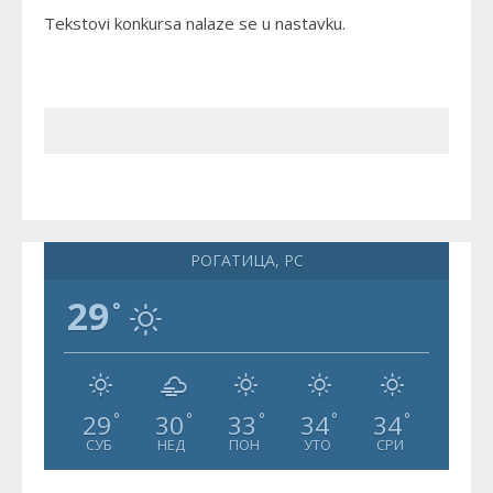
Tekstovi konkursa nalaze se u nastavku.
РОГАТИЦА, РС
29
°
29
30
33
34
34
°
°
°
°
°
СУБ
НЕД
ПОН
УТО
СРИ