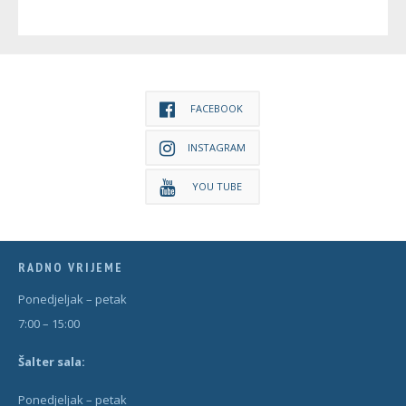
FACEBOOK
INSTAGRAM
YOU TUBE
RADNO VRIJEME
Ponedjeljak – petak
7:00 – 15:00
Šal
t
er sala:
Ponedjeljak – petak